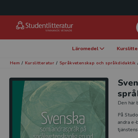
Läromedel
Kurslitt
Hem
/
Kurslitteratur
/
Språkvetenskap och språkdidaktik
Sven
språ
Den här b
På Studo
andra e-b
tjänstens