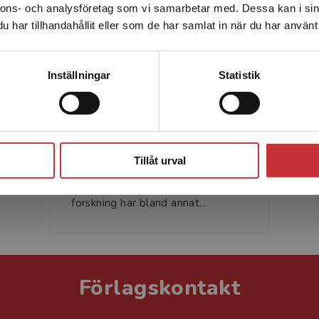
nnons- och analysföretag som vi samarbetar med. Dessa kan i sin
Sverige. För att kunna slutföra ett köp måste
har tillhandahållit eller som de har samlat in när du har använt 
leveransadressen vara i Sverige.
Läs mer
Kontakta kundservice
Inställningar
Statistik
Anna Flyman Mattsson
Anna Flyman Mattsson är fil.dr. i
Stäng
allmän språkvetenskap och
Tillåt urval
docent i svenska som andraspråk
vid Lunds universitet. Hennes
forskning har bland annat...
Förlagskontakt