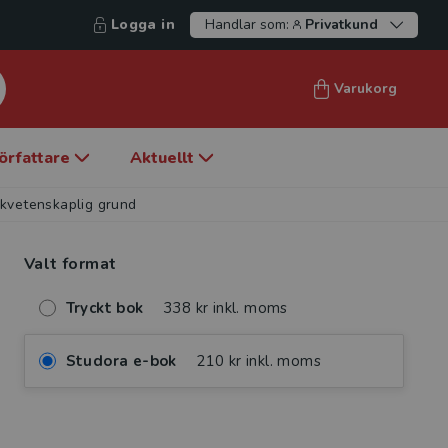
Logga in
Handlar som:
Privatkund
Varukorg
örfattare
Aktuellt
kvetenskaplig grund
Valt format
Tryckt bok
338 kr inkl. moms
Studora e-bok
210 kr inkl. moms