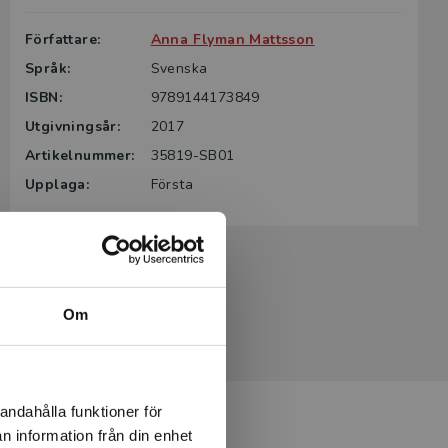
Författare:
Anna Flyman Mattsson
Språk:
Svenska
ISBN:
9789144173849
Utgivningsår:
2017
Artikelnummer:
35819-SB01
Upplaga:
Första
Om
andahålla funktioner för
n information från din enhet