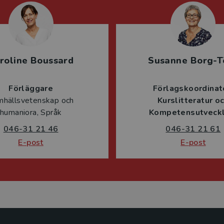
roline Boussard
Susanne Borg-T
Förläggare
Förlagskoordinat
mhällsvetenskap och
Kurslitteratur o
humaniora, Språk
Kompetensutveckl
046-31 21 46
046-31 21 61
E-post
E-post