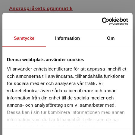
analysera i övningsboken, och till majoriteten av
Andraspråkets grammatik
texterna finns kommenterade lösningsförslag.
Flyman Mattsson, Anna
236 kr
inkl. moms
Exkl. moms: 223 kr
Samtycke
Information
Om
Författare
Denna webbplats använder cookies
Vi använder enhetsidentifierare för att anpassa innehållet
och annonserna till användarna, tillhandahålla funktioner
för sociala medier och analysera vår trafik. Vi
Begränsad fraktregion
vidarebefordrar även sådana identifierare och annan
information från din enhet till de sociala medier och
Anna Flyman Mattsson
annons- och analysföretag som vi samarbetar med.
Dessa kan i sin tur kombinera informationen med annan
Anna Flyman Mattsson är fil.dr. i allmän
information som du har tillhandahållit eller som de har
Det verkar som att du besöker
språkvetenskap och docent i svenska som
samlat in när du har använt deras tjänster.
studentlitteratur.se via en enhet utanför Sverige.
andraspråk vid Lunds universitet. Hennes