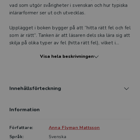
vad som utgör svårigheter i svenskan och hur typiska
inlärarformer ser ut och utvecklas.
Upplägget i boken bygger på att ”hitta rätt fel och fel
som är rätt”. Tanken är att läsaren dels ska lära sig att
skilja på olika typer av fel (hitta rätt fel), vilket i
förlängningen påverkar vad man ska undervisa om,
Visa hela beskrivningen
dels se vissa fel som ett steg framåt i utvecklingen
(fel som är rätt), vilket bidrar till en bredare syn på
språkutveckling. Att hitta rätt fel och fel som är rätt
mynnar båda ut i möjligheten att effektivisera och
individualisera grammatikundervisningen. Ju mer
Innehållsförteckning
precist en lärare kan identifiera en inlärares
svårigheter, desto större möjlighet finns det för
Information
eleven att träna just detta.
Författaren tar upp olika delar av grammatiken, som
Författare:
Anna Flyman Mattsson
lexikon, ordklasser, fraser, satser och textens
Språk:
Svenska