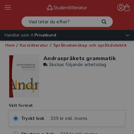
Handlar som:
Privatkund
Hem
/
Kurslitteratur
/
Språkvetenskap och språkdidaktik
/
Andraspråkets grammatik
Skickas följande arbetsdag
Valt format
Tryckt bok
339 kr inkl. moms