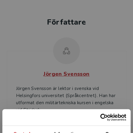
Författare
Jörgen Svensson
Jörgen Svensson är lektor i svenska vid
Helsingfors universitet (Språkcentret). Han har
utformat den militärtekniska kursen i engelska
vid Stridssk...