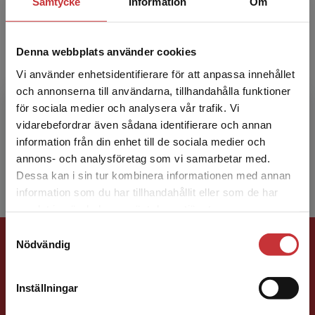
Samtycke
Information
Om
Denna webbplats använder cookies
Vi använder enhetsidentifierare för att anpassa innehållet
Sven Krigsman
och annonserna till användarna, tillhandahålla funktioner
för sociala medier och analysera vår trafik. Vi
Sven Krigsman var auktoriserad translator från
Begränsad fraktregion
vidarebefordrar även sådana identifierare och annan
engelska, reservofficer i Flygvapnet och
information från din enhet till de sociala medier och
översättare.
annons- och analysföretag som vi samarbetar med.
Dessa kan i sin tur kombinera informationen med annan
information som du har tillhandahållit eller som de har
Det verkar som att du besöker
samlat in när du har använt deras tjänster.
studentlitteratur.se via en enhet utanför Sverige.
Samtyckesval
Förlagskontakt
Vi erbjuder inte leveranser utanför Sverige. För
Nödvändig
att kunna slutföra ett köp måste
leveransadressen vara i Sverige.
Läs mer
Inställningar
Kontakta kundservice