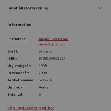
förekommande fall anges vapenslag och truppslag.
En cd-romskiva med identiskt innehåll medföljer
Innehållsförteckning
boken.
Information
Författare:
Jörgen Svensson
Sven Krigsman
Språk:
Svenska
ISBN:
9789144002224
Utgivningsår:
1999
Revisionsår:
2008
Artikelnummer:
6246-02
Upplaga:
Andra
Sidantal:
544
Köp- och leveransvillkor