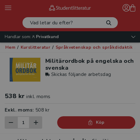
Handlar som:
Privatkund
Hem
/
Kurslitteratur
/
Språkvetenskap och språkdidaktik
/
Militärordbok på engelska och
svenska
Skickas följande arbetsdag
538 kr
inkl. moms
Exkl. moms:
508 kr
Köp