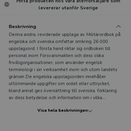
Hitta produkten hos våra återförsäljare som
levererar utanför Sverige
Beskrivning
Beskrivning
Denna andra, reviderade upplaga av Militärordbok på
engelska och svenska omfattar omkring 26 000
uppslagsord. I första hand riktar sig ordboken till
personal inom Försvarsmakten och dess olika
frivilligorganisationer, som använder engelsk
terminologi i sin verksamhet inom och utom landets
gränser.De engelska uppslagsorden innehåller
uttömmande uppgifter om ordet eller uttrycket,
bland annat ges översättning till svenska, förklaring
av dess betydelse och information om i vilka
sammanhang det används. De svenska
Visa hela beskrivningen
uppslagsorden ger hänvisning till fullständig eng-elsk
motsvarighet eller till engelskt huvudord, där engelsk
motsvarighet ges till uttryckets olika delord. I