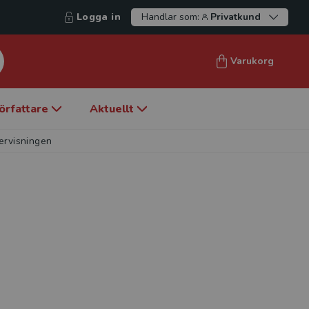
Logga in
Handlar som:
Privatkund
Varukorg
örfattare
Aktuellt
ervisningen