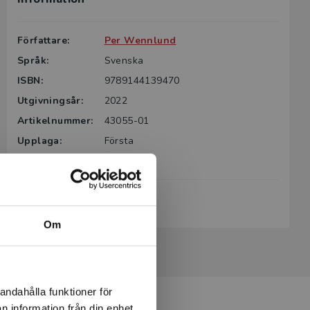
Författare:
Per Wennlund
Språk:
Svenska
ISBN:
9789144139470
Utgivningsår:
2022
Artikelnummer:
43055-01
Upplaga:
Första
Sidantal:
134
Köp- och leveransvillkor
Om
andahålla funktioner för
n information från din enhet