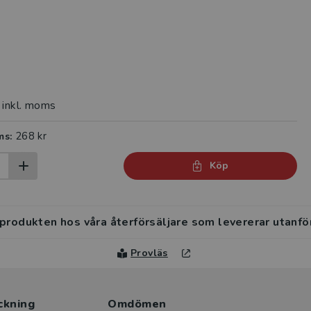
inkl. moms
268 kr
ms:
Köp
 produkten hos våra återförsäljare som levererar utanfö
Provläs
ckning
Omdömen