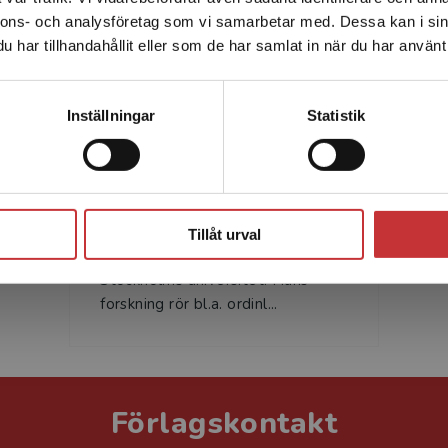
nnons- och analysföretag som vi samarbetar med. Dessa kan i sin
Sverige. För att kunna slutföra ett köp måste
har tillhandahållit eller som de har samlat in när du har använt 
leveransadressen vara i Sverige.
Läs mer
Kontakta kundservice
Inställningar
Statistik
Per Wennlund
Stäng
Per Wennlund (f.d. Snoder) är
fil.dr och lektor i språkdidaktik
Tillåt urval
med inriktning engelska vid
Stockholms universitet. Hans
forskning rör bl.a. ordinl...
Förlagskontakt