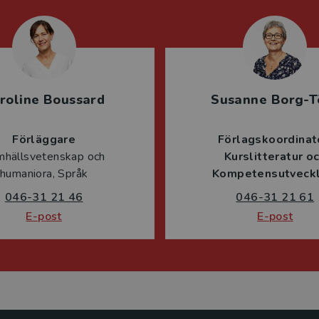
roline Boussard
Susanne Borg-T
Förläggare
Förlagskoordinat
mhällsvetenskap och
Kurslitteratur o
humaniora, Språk
Kompetensutveckl
046-31 21 46
046-31 21 61
E-post
E-post