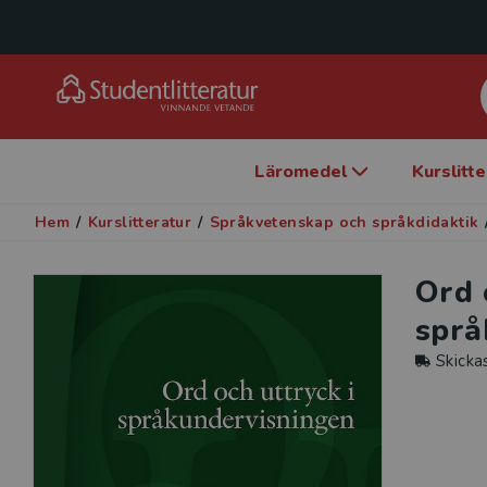
Läromedel
Kurslitt
Hem
/
Kurslitteratur
/
Språkvetenskap och språkdidaktik
Ord 
språ
Skicka