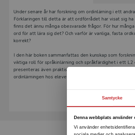
Beskrivning
Under senare år har forskning om ordinlärning i ett andr
Förklaringen till detta är att ordförrådet har visat sig
finns det ännu många obesvarade frågor. För hur många
ord för att lära sig det? Och varför är vanliga, fasta or
korrekt?
I den här boken sammanfattas den kunskap som forskning
viktiga roll för språkinlärning och språkfärdighet i ett
presenteras även praktiska klassrumsövningar som enligt 
ordinlärningen hos eleverna.
Visa hela be
Ord och uttryck i språkundervisningen vänder sig till ä
Samtycke
till lärare i moderna språk samt master- och forskarstud
”Boken ger språklärare värdefulla insikter baserade på ak
Denna webbplats använder 
omsättas i en undervisning som gynnar elevernas ordför
Vi använder enhetsidentifierar
sociala medier och analysera 
Christina Lindqvist, professor i franska med inriktning 