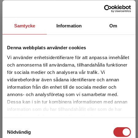
Roberto Scaramuzzino
Samtycke
Information
Om
Roberto Scaramuzzino är docent i socialt
arbete vid Socialhögskolan, Lunds universitet.
Denna webbplats använder cookies
Hans forskning handlar om välfärdsstatliga
förändringar och...
Vi använder enhetsidentifierare för att anpassa innehållet
och annonserna till användarna, tillhandahålla funktioner
för sociala medier och analysera vår trafik. Vi
Begränsad fraktregion
vidarebefordrar även sådana identifierare och annan
information från din enhet till de sociala medier och
annons- och analysföretag som vi samarbetar med.
Dessa kan i sin tur kombinera informationen med annan
information som du har tillhandahållit eller som de har
Det verkar som att du besöker
Malin Arvidson
samlat in när du har använt deras tjänster.
studentlitteratur.se via en enhet utanför Sverige.
Samtyckesval
Vi erbjuder inte leveranser utanför Sverige. För
Malin Arvidson är docent i socialt arbete vid
Nödvändig
att kunna slutföra ett köp måste
Socialhögskolan i Lund. Med erfarenheter från