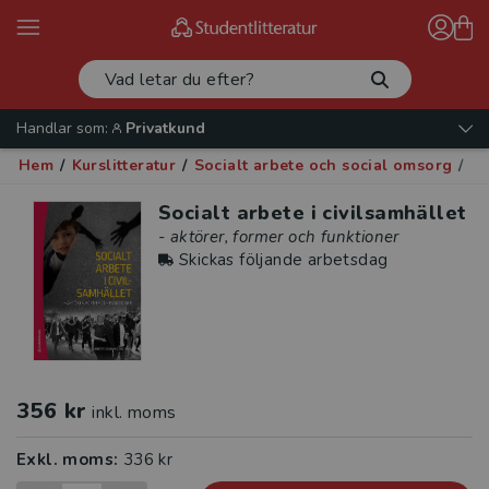
Handlar som:
Privatkund
Hem
/
Kurslitteratur
/
Socialt arbete och social omsorg
/
So
Socialt arbete i civilsamhället
- aktörer, former och funktioner
Skickas följande arbetsdag
356 kr
inkl. moms
Exkl. moms:
336 kr