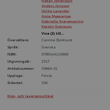
Håkan Johansson
Boken vänder sig till dem som studerar socialt arbete
Anders Jönsson
och andra samhällsvetenskapliga ämnen. En väl så
Ulrika Levander
viktig läsargrupp är de som arbetar med eller är
Anna Meeuwisse
engagerade inom det civila samhällets
Gabriella Scaramuzzino
Kerstin Svensson
Visa (2) till...
Översättare:
Caroline Björklund
Språk:
Svenska
ISBN:
9789144116969
Utgivningsår:
2017
Artikelnummer:
39464-01
Upplaga:
Första
Sidantal:
304
Köp- och leveransvillkor