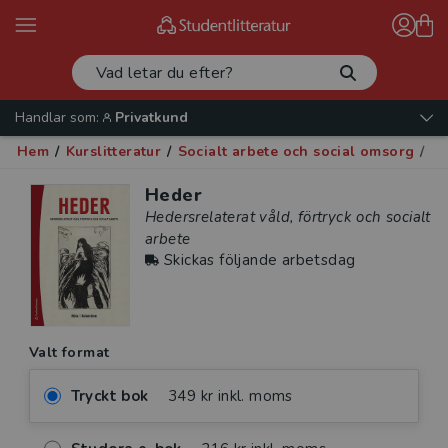
Handlar som:
Privatkund
Hem
/
Kurslitteratur
/
Socialt arbete och social omsorg
/
So
Heder
Hedersrelaterat våld, förtryck och socialt
arbete
Skickas följande arbetsdag
Valt format
Tryckt bok
349 kr inkl. moms