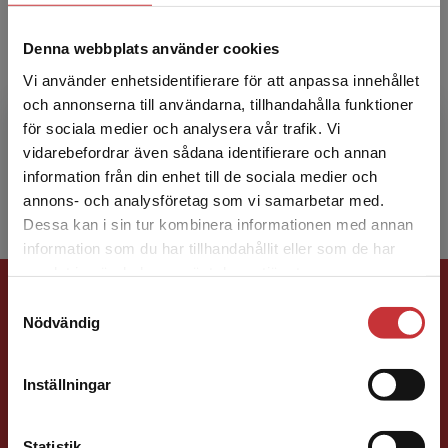
Rúna Baianstovu
Denna webbplats använder cookies
Vi använder enhetsidentifierare för att anpassa innehållet
Rúna í Baianstovu är lektor i socialt arbete vid
och annonserna till användarna, tillhandahålla funktioner
Örebro universitet. Under 1990-talet var hon
för sociala medier och analysera vår trafik. Vi
Begränsad fraktregion
socialarbetare med särskilt ansvar för
vidarebefordrar även sådana identifierare och annan
flyktingmottag...
information från din enhet till de sociala medier och
annons- och analysföretag som vi samarbetar med.
Dessa kan i sin tur kombinera informationen med annan
information som du har tillhandahållit eller som de har
Det verkar som att du besöker
samlat in när du har använt deras tjänster.
Förlagskontakt
studentlitteratur.se via en enhet utanför Sverige.
Samtyckesval
Vi erbjuder inte leveranser utanför Sverige. För
Nödvändig
att kunna slutföra ett köp måste
leveransadressen vara i Sverige.
Läs mer
Inställningar
Kontakta kundservice
Statistik