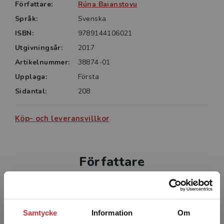
Författare:
Rúna Baianstovu
Språk:
Svenska
ISBN:
9789144106021
Utgivningsår:
2017
Artikelnummer:
38874-01
Upplaga:
Första
Sidantal:
208
Köp- och leveransvillkor
Författare
Samtycke
Information
Om