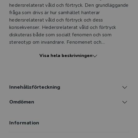
hedersrelaterat våld och förtryck. Den grundläggande
fråga som drivs är hur samhället hanterar
hedersrelaterat våld och förtryck och dess
konsekvenser. Hedersrelaterat våld och förtryck
diskuteras både som socialt fenomen och som
stereotyp om invandrare. Fenomenet och
stereotypen samspelar i det sociala livet och formar
Visa hela beskrivningen
därmed våra möjligheter att leva tillsammans i ett
föränderligt demokratiskt samhälle. Heder vänder sig
till socionomstudenter, socialarbetare och till
Innehållsförteckning
Omdömen
Information