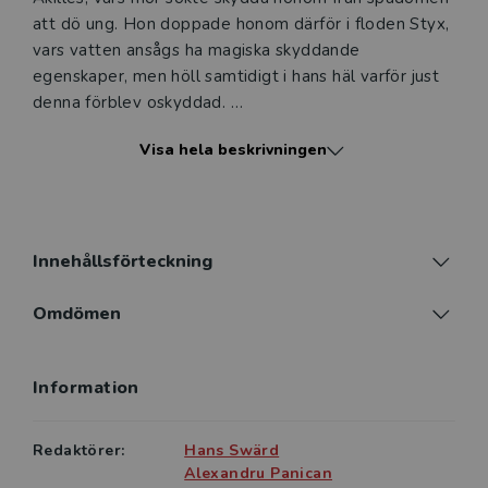
att dö ung. Hon doppade honom därför i floden Styx,
vars vatten ansågs ha magiska skyddande
egenskaper, men höll samtidigt i hans häl varför just
denna förblev oskyddad.
Visa hela beskrivningen
I dag har begreppet akilleshälar bland annat kommit
att användas om svaga punkter i välfärdsstaternas
ekonomiska och sociala trygghets­system. En sådan
svaghet är den dualism som vuxit fram i det svenska
välfärdssamhället mellan å ena sidan selektiva
Innehållsförteckning
rättigheter som vänder sig till några få fattiga och
utsatta grupper och å andra sidan universella
Omdömen
rättigheter som vänder sig till större grupper i
samhället. Denna dualism präglar i hög utsträckning
Information
socialpolitiken och det sociala arbetet i dag.
I antologin medverkar åtta forskare från olika
Redaktörer:
Hans Swärd
lärosäten i Sverige som analyserar akilleshälar inom
Alexandru Panican