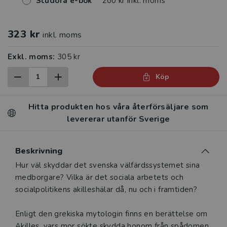
Studora e-bok
200 kr inkl. moms
323 kr
inkl. moms
Exkl. moms:
305 kr
Köp
Hitta produkten hos våra återförsäljare som
levererar utanför Sverige
Beskrivning
Beskrivning
Hur väl skyddar det svenska välfärdssystemet sina
medborgare? Vilka är det sociala arbetets och
socialpolitikens akilleshälar då, nu och i framtiden?
Enligt den grekiska mytologin finns en berättelse om
Akilles, vars mor sökte skydda honom från spådomen