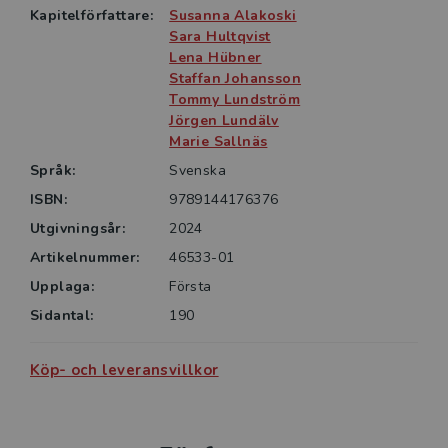
olika delar av det svenska välfärdssamhället.
Kapitelförfattare:
Susanna Alakoski
Därutöver bidrar Susanna Alakoski med ett
Sara Hultqvist
skönlitterärt perspektiv på akilleshälar i svensk
Lena Hübner
välfärd.
Staffan Johansson
Tommy Lundström
Jörgen Lundälv
Akilleshälar i välfärd, socialpolitik och socialt arbete
Marie Sallnäs
vänder sig till dem som arbetar inom samhällets
Språk:
Svenska
välfärdssystem, till forskare, politiker och till
studenter vid universitet och högskolor som ska
ISBN:
9789144176376
arbeta inom olika sektorer i välfärdssamhället.
Utgivningsår:
2024
Artikelnummer:
46533-01
Upplaga:
Första
Sidantal:
190
Köp- och leveransvillkor