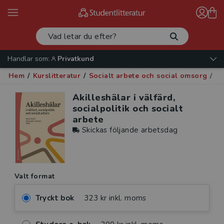
Handlar som:
Privatkund
Hem
/
Kurslitteratur
/
Socialt arbete och social omsorg
/
So
Akilleshälar i välfärd,
socialpolitik och socialt
arbete
Skickas följande arbetsdag
Valt format
Tryckt bok
323 kr inkl. moms