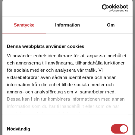
Alexandru Panican
Samtycke
Information
Om
Alexandru Panican professor i socialt arbete
vid Institutionen för beteende-, social- och
rättsvetenskap, Örebro universitet. Han har ett
Denna webbplats använder cookies
brett for...
Vi använder enhetsidentifierare för att anpassa innehållet
och annonserna till användarna, tillhandahålla funktioner
för sociala medier och analysera vår trafik. Vi
Begränsad fraktregion
vidarebefordrar även sådana identifierare och annan
information från din enhet till de sociala medier och
annons- och analysföretag som vi samarbetar med.
Dessa kan i sin tur kombinera informationen med annan
Susanna Alakoski
information som du har tillhandahållit eller som de har
Det verkar som att du besöker
samlat in när du har använt deras tjänster.
studentlitteratur.se via en enhet utanför Sverige.
Susanna Alakoski är författare. Hon har skrivit
Samtyckesval
Vi erbjuder inte leveranser utanför Sverige. För
flera romaner och två dagboksessäer. Hon har
Nödvändig
att kunna slutföra ett köp måste
också varit redaktör för flera uppmärksammade