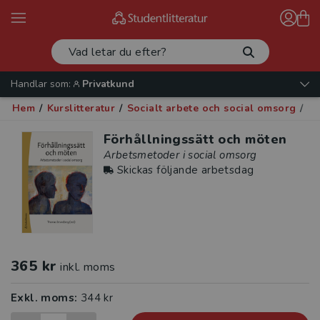
Handlar som:
Privatkund
Hem
/
Kurslitteratur
/
Socialt arbete och social omsorg
/
So
Förhållningssätt och möten
Arbetsmetoder i social omsorg
Skickas följande arbetsdag
365 kr
inkl. moms
Exkl. moms:
344 kr