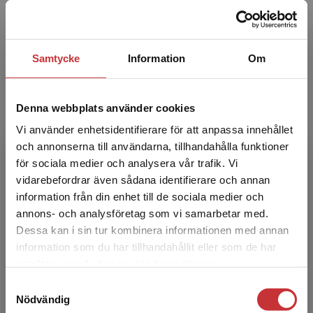
Johan Borg
Samtycke
Information
Om
Johan Borg är civilingenjör och fil.dr i medicinsk
vetenskap. År 2011 disputerade han i ämnet
folkhälsovetenskap med inriktning
Denna webbplats använder cookies
socialmedicin på en...
Vi använder enhetsidentifierare för att anpassa innehållet
och annonserna till användarna, tillhandahålla funktioner
för sociala medier och analysera vår trafik. Vi
Begränsad fraktregion
vidarebefordrar även sådana identifierare och annan
information från din enhet till de sociala medier och
annons- och analysföretag som vi samarbetar med.
Dessa kan i sin tur kombinera informationen med annan
Maria Fjellfeldt
information som du har tillhandahållit eller som de har
Det verkar som att du besöker
samlat in när du har använt deras tjänster.
studentlitteratur.se via en enhet utanför Sverige.
Maria Fjellfeldt är socionom och fil.dr i socialt
Samtyckesval
Vi erbjuder inte leveranser utanför Sverige. För
arbete. Hon har även en examen i bildterapi.
Nödvändig
att kunna slutföra ett köp måste
Maria disputerade 2017 på en avhandling om