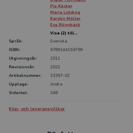
vuxenutbildning. Den kan även användas som
Pia Käcker
handbok för yrkesverksamma inom social omsorg.
Marie Lidskog
Kerstin Möller
Eva Rönnbäck
Visa (2) till...
Språk:
Svenska
ISBN:
9789144159799
Utgivningsår:
2011
Revisionsår:
2022
Artikelnummer:
33397-02
Upplaga:
Andra
Sidantal:
348
Köp- och leveransvillkor