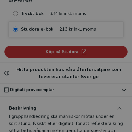
Valt format
Tryckt bok
334 kr inkl. moms
Studora e-bok
213 kr inkl. moms
Köp på Studora
Hitta produkten hos våra återförsäljare som
levererar utanför Sverige
Digitalt provexemplar
Du som undervisar kan beställa ett kostnadsfritt
Beskrivning
digitalt provexemplar av den här produkten
.
Beskrivning
I grupphandledning ska människor mötas under en
Våra digitala provexemplar tillhandahålls via Studora.se
kort stund, fysiskt eller digitalt, för att reflektera kring
och ger dig tillgång till boken under 180 dagar. Observera
sitt arbete. Sådana möten ger ofta perspektiv och