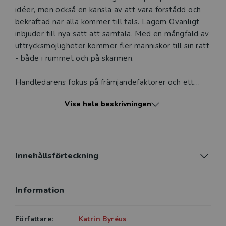
att erbjudandet endast gäller relevanta produkter för din
idéer, men också en känsla av att vara förstådd och
undervisning (nivå och ämne) och dig som är verksam i
bekräftad när alla kommer till tals. Lagom Ovanligt
Sverige. Du kan alltid kontakta vår
kundservice
om du
inbjuder till nya sätt att samtala. Med en mångfald av
önskar ytterligare information eller har frågor om
uttrycksmöjligheter kommer fler människor till sin rätt
produkten.
- både i rummet och på skärmen.
Den här produkten kan beställas av lärare på universitet
Handledarens fokus på främjandefaktorer och ett
eller högskola. Om det gäller tjänsteexemplar av en
ledarskap utifrån begriplighet, hanterbarhet och
kursbok på befintlig kurslista hänvisar vi till din
Visa hela beskrivningen
mening, löper som en röd tråd genom hela boken.
arbetsgivare.
Den innehåller vidare en mängd exempel på metoder
och övningar utformade för handledningens olika
delar:
Logga in
Innehållsförteckning
• incheckning
Information
• bygga trygghet
• inventering av ärenden
Författare:
Katrin Byréus