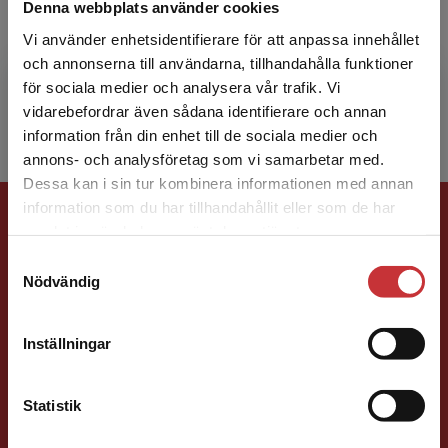
Denna webbplats använder cookies
Katrin Byréus är verksam som handledare,
Vi använder enhetsidentifierare för att anpassa innehållet
författare och föreläsare både i Sverige och
och annonserna till användarna, tillhandahålla funktioner
internationellt. Katrin har medverkat i
för sociala medier och analysera vår trafik. Vi
Handledarutbildning i...
Begränsad fraktregion
vidarebefordrar även sådana identifierare och annan
information från din enhet till de sociala medier och
annons- och analysföretag som vi samarbetar med.
Dessa kan i sin tur kombinera informationen med annan
Förlagskontakt
information som du har tillhandahållit eller som de har
Det verkar som att du besöker
samlat in när du har använt deras tjänster.
studentlitteratur.se via en enhet utanför Sverige.
Samtyckesval
Vi erbjuder inte leveranser utanför Sverige. För
Nödvändig
att kunna slutföra ett köp måste
leveransadressen vara i Sverige.
Läs mer
Inställningar
Kontakta kundservice
Susanna Magnusson
Statistik
Förläggare