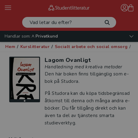
Handlar som:
Privatkund
Hem
/
Kurslitteratur
/
Socialt arbete och social omsorg
/
Sa
Lagom Ovanligt
Handledning med kreativa metoder
Den här boken finns tillgänglig som e-
bok på Studora.
På Studora kan du köpa tidsbegränsad
åtkomst till denna och många andra e-
böcker. Du får tillgång direkt och kan
även ta del av tjänstens smarta
studieverktyg.