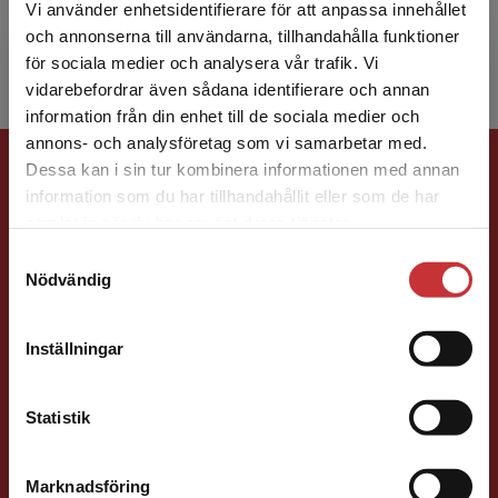
verksam som avdelningschef inom
Vi använder enhetsidentifierare för att anpassa innehållet
socialtjänsten i Alingsås. Hon...
och annonserna till användarna, tillhandahålla funktioner
för sociala medier och analysera vår trafik. Vi
Begränsad fraktregion
vidarebefordrar även sådana identifierare och annan
information från din enhet till de sociala medier och
annons- och analysföretag som vi samarbetar med.
Förlagskontakt
Dessa kan i sin tur kombinera informationen med annan
information som du har tillhandahållit eller som de har
Det verkar som att du besöker
samlat in när du har använt deras tjänster.
studentlitteratur.se via en enhet utanför Sverige.
Samtyckesval
Vi erbjuder inte leveranser utanför Sverige. För
Nödvändig
att kunna slutföra ett köp måste
leveransadressen vara i Sverige.
Läs mer
Susanna Magnusson
Inställningar
Kontakta kundservice
Förläggare
Statistik
Psykologi, Socialt arbete, Skolledning
046-31 22 05
Marknadsföring
Stäng