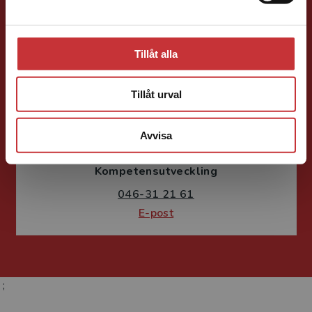
E-post
Tillåt alla
Tillåt urval
Susanne Borg-Törn
Avvisa
Förlagskoordinator
Kurslitteratur och
Kompetensutveckling
046-31 21 61
E-post
;