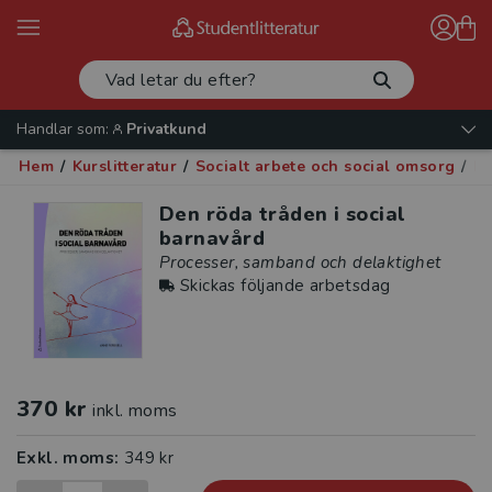
Handlar som:
Privatkund
Hem
/
Kurslitteratur
/
Socialt arbete och social omsorg
/
Fa
Den röda tråden i social
barnavård
Processer, samband och delaktighet
Skickas följande arbetsdag
370 kr
inkl. moms
Exkl. moms:
349 kr