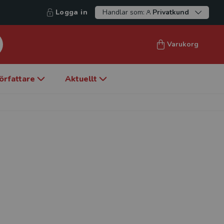
Logga in
Handlar som:
Privatkund
Varukorg
örfattare
Aktuellt