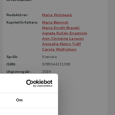
Redaktörer:
Maria Wolmesjö
Kapitelförfattare:
Maria Bennich
Marie Ernsth Bravell
Agneta Kullén Engström
Ann-Christine Larsson
Annsofie Mahrs Träff
Carola Walfridson
Språk:
Svenska
ISBN:
9789144131399
Utgivningsår:
2019
Artikelnummer:
40308-01
Upplaga:
Första
Sidantal:
114
Om
Köp- och leveransvillkor