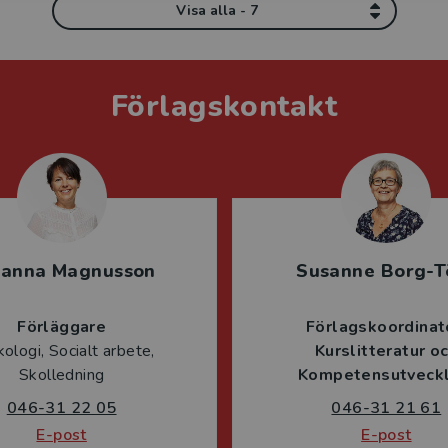
Visa alla - 7
Förlagskontakt
sanna Magnusson
Susanne Borg-T
Förläggare
Förlagskoordinat
ologi, Socialt arbete,
Kurslitteratur o
Skolledning
Kompetensutveckl
046-31 22 05
046-31 21 61
E-post
E-post