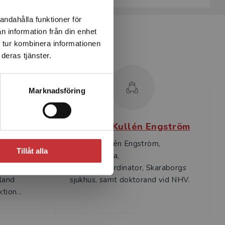
andahålla funktioner för
n information från din enhet
 tur kombinera informationen
deras tjänster.
Marknadsföring
vell
Agneta Kullén Engström
Agneta Kullén Engström,
Tillåt alla
, docent,
sjuksköterska,
nnes
kvalitetskoordinator, Skaraborgs
land
sjukhus, samt doktorand vid NHV.
tion...