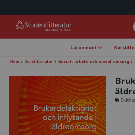
Läromedel
Kurslitt
Hem
/
Kurslitteratur
/
Socialt arbete och social omsorg
/
Bruk
äldr
Skicka