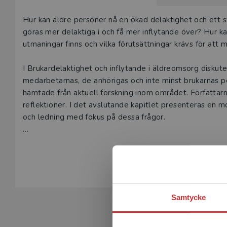
Beskrivning
Hur kan äldre personer nå en ökad delaktighet och ett s
göras mer delaktiga i och få mer inflytande över? Hur ka
utmaningar finns och vilka förutsättningar krävs för att 
I Brukardelaktighet och inflytande i äldreomsorg diskute
medarbetarnas, de anhörigas och inte minst brukarnas 
hämtade från aktuell forskning inom området. Författar
reflektioner. I det avslutande kapitlet presenteras en m
och ledning med fokus på dessa frågor.
Boken vänder sig i första hand till studerande inom soci
Visa hela be
riktar sig också till politiker, mottagare av välfärdstjän
delaktighet och inflytande inom välfärdsområdet.
Samtycke