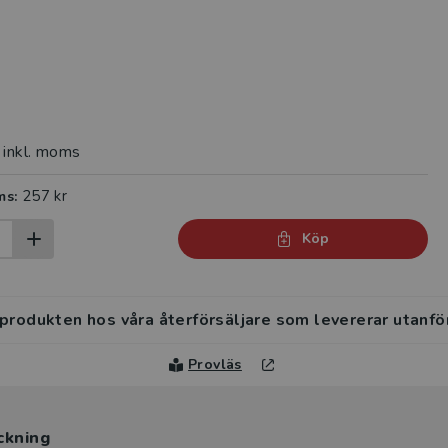
inkl. moms
257 kr
ms:
Köp
 produkten hos våra återförsäljare som levererar utanfö
Provläs
ckning