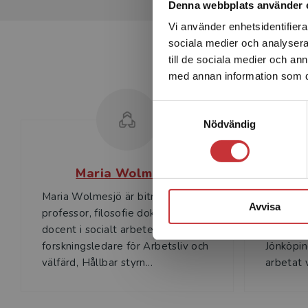
Denna webbplats använder 
Vi använder enhetsidentifierar
sociala medier och analysera 
till de sociala medier och a
med annan information som du 
Samtyckesval
Nödvändig
Maria Wolmesjö
Maria Wolmesjö är biträdande
Maria Ben
Avvisa
professor, filosofie doktor och
och unive
docent i socialt arbete samt
arbete, 
forskningsledare för Arbetsliv och
Jönköpin
välfärd, Hållbar styrn...
arbetat v