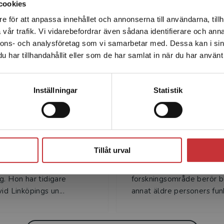
cookies
e för att anpassa innehållet och annonserna till användarna, tillh
Det verkar som att du besöker studentlitteratur.se via en
vår trafik. Vi vidarebefordrar även sådana identifierare och anna
enhet utanför Sverige. Vi erbjuder inte leveranser utanför
Författare
nnons- och analysföretag som vi samarbetar med. Dessa kan i sin
Sverige. För att kunna slutföra ett köp måste
har tillhandahållit eller som de har samlat in när du har använt 
leveransadressen vara i Sverige.
Läs mer
Kontakta kundservice
Inställningar
Statistik
Maria Bennich
Marie Ernsth Bra
Stäng
nich är fil.dr i sociologi
Marie Ernsth Bravell är
Tillåt urval
rsitetslektor i socialt
legitimerad sjuksköterska
Hälsohögskolan i
Jönköping University. He
g. Hon har tidigare
forskningsområde berör b
id Linköpings un...
annat äldre personers funk