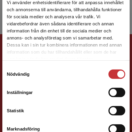
och miljömedicin i Linköping vid
Vi använder enhetsidentifierare för att anpassa innehållet
universitetssjukhuset i Linkö...
och annonserna till användarna, tillhandahålla funktioner
för sociala medier och analysera vår trafik. Vi
Begränsad fraktregion
vidarebefordrar även sådana identifierare och annan
information från din enhet till de sociala medier och
annons- och analysföretag som vi samarbetar med.
Förlagskontakt
Dessa kan i sin tur kombinera informationen med annan
information som du har tillhandahållit eller som de har
Det verkar som att du besöker
samlat in när du har använt deras tjänster.
studentlitteratur.se via en enhet utanför Sverige.
Samtyckesval
Vi erbjuder inte leveranser utanför Sverige. För
Nödvändig
att kunna slutföra ett köp måste
leveransadressen vara i Sverige.
Läs mer
Susanna Magnusson
Inställningar
Kontakta kundservice
Förläggare
Statistik
Psykologi, Socialt arbete, Skolledning
046-31 22 05
Marknadsföring
Stäng