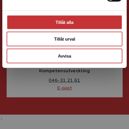
E-post
Tillåt alla
Tillåt urval
Susanne Borg-Törn
Avvisa
Förlagskoordinator
Kurslitteratur och
Kompetensutveckling
046-31 21 61
E-post
;