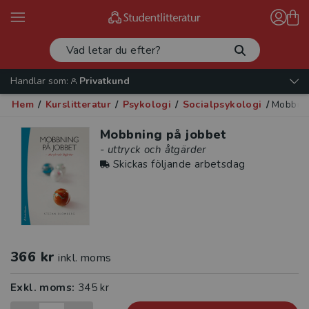
Handlar som:
Privatkund
Hem
/
Kurslitteratur
/
Psykologi
/
Socialpsykologi
/
Mobbnin
Mobbning på jobbet
- uttryck och åtgärder
Skickas följande arbetsdag
366 kr
inkl. moms
Exkl. moms:
345 kr