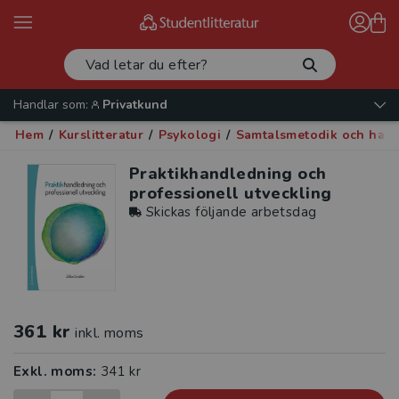
Handlar som:
Privatkund
Hem
/
Kurslitteratur
/
Psykologi
/
Samtalsmetodik och han
Praktikhandledning och
professionell utveckling
Skickas följande arbetsdag
361 kr
inkl. moms
Exkl. moms:
341 kr