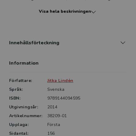
feedback, självständighet samt etik. En generell ram
Visa hela beskrivningen
som kombinerar vetenskaplig forskning och praktisk
erfarenhet formuleras, med förhoppningen att
evidensbaserad handledning i professionell
utveckling kommer till stånd.
Innehållsförteckning
Handledare och handledda på avancerad nivå,
utbildningsledare, samt kunskapsutvecklare med
Information
intresse för människobehandlande yrken är den
Författare:
Jitka Lindén
Språk:
Svenska
ISBN:
9789144094595
Utgivningsår:
2014
Artikelnummer:
38209-01
Upplaga:
Första
Sidantal:
156