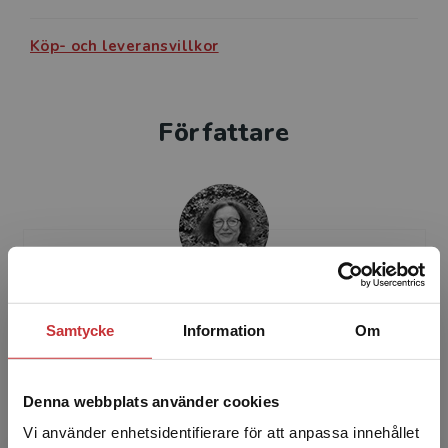
Köp- och leveransvillkor
Författare
Jitka Lindén
Samtycke
Information
Om
Jitka Lindén är professor emerita i psykologi
och legitimerad psykolog. Hon tillhör
Denna webbplats använder cookies
pionjärerna när det gäller studier av
forskarhandledning.
Vi använder enhetsidentifierare för att anpassa innehållet