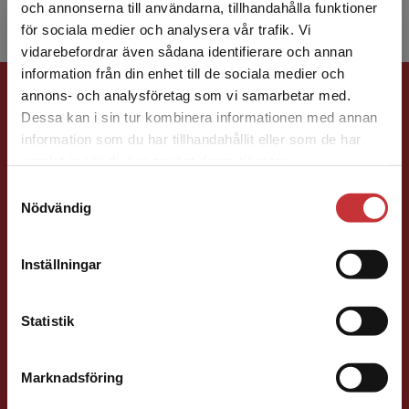
och annonserna till användarna, tillhandahålla funktioner
för sociala medier och analysera vår trafik. Vi
Begränsad fraktregion
vidarebefordrar även sådana identifierare och annan
information från din enhet till de sociala medier och
Förlagskontakt
annons- och analysföretag som vi samarbetar med.
Dessa kan i sin tur kombinera informationen med annan
information som du har tillhandahållit eller som de har
Det verkar som att du besöker
samlat in när du har använt deras tjänster.
studentlitteratur.se via en enhet utanför Sverige.
Samtyckesval
Vi erbjuder inte leveranser utanför Sverige. För
Nödvändig
att kunna slutföra ett köp måste
Susanna Magnusson
leveransadressen vara i Sverige.
Läs mer
Inställningar
Kontakta kundservice
Förläggare
Psykologi, Socialt arbete, Skolledning
Statistik
046-31 22 05
E-post
Marknadsföring
Stäng