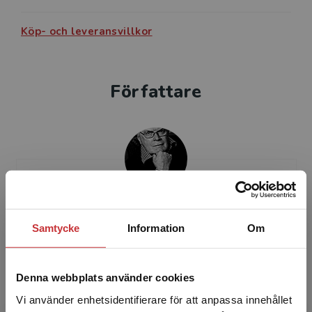
Köp- och leveransvillkor
Författare
Anders Engquist
Samtycke
Information
Om
Anders Engquist är fil dr., leg. psykolog och leg.
psykoterapeut samt f.d. universitetslektor i
Denna webbplats använder cookies
pedagogik.Anders har skrivit ett tiotal böcker
och ...
Vi använder enhetsidentifierare för att anpassa innehållet