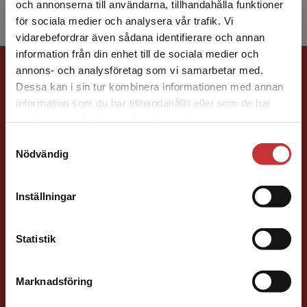
och annonserna till användarna, tillhandahålla funktioner
för sociala medier och analysera vår trafik. Vi
Begränsad fraktregion
vidarebefordrar även sådana identifierare och annan
information från din enhet till de sociala medier och
Förlagskontakt
annons- och analysföretag som vi samarbetar med.
Dessa kan i sin tur kombinera informationen med annan
information som du har tillhandahållit eller som de har
Det verkar som att du besöker
samlat in när du har använt deras tjänster.
studentlitteratur.se via en enhet utanför Sverige.
Samtyckesval
Vi erbjuder inte leveranser utanför Sverige. För
Nödvändig
att kunna slutföra ett köp måste
leveransadressen vara i Sverige.
Susanna Magnusson
Läs mer
Inställningar
Kontakta kundservice
Förläggare
Psykologi, Socialt arbete, Skolledning
Statistik
046-31 22 05
E-post
Marknadsföring
Stäng