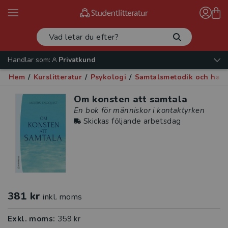
Handlar som:
Privatkund
Hem
/
Kurslitteratur
/
Psykologi
/
Samtalsmetodik och han
Om konsten att samtala
En bok för människor i kontaktyrken
Skickas följande arbetsdag
381 kr
inkl. moms
Exkl. moms:
359 kr