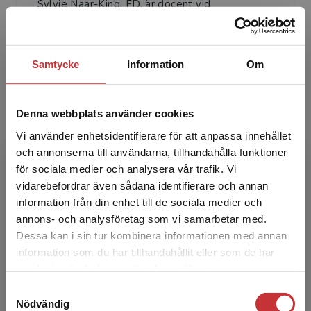
Sylvie Naar-King, FD, är docent vid
Department of Pediatrics and Department of
Psychiatry and Behavioral Neurosciences,
Wayne University. Hon är ba...
Samtycke
Information
Om
Denna webbplats använder cookies
Vi använder enhetsidentifierare för att anpassa innehållet
och annonserna till användarna, tillhandahålla funktioner
för sociala medier och analysera vår trafik. Vi
Begränsad fraktregion
Mariann Suarez
vidarebefordrar även sådana identifierare och annan
information från din enhet till de sociala medier och
Mariann Suarez, FD, är chef för programmet i
annons- och analysföretag som vi samarbetar med.
utvecklingspsykologi och forskarassistent vid
Dessa kan i sin tur kombinera informationen med annan
Department of Psychiatry and Behavioral
information som du har tillhandahållit eller som de har
Det verkar som att du besöker
Medicine, Univer...
samlat in när du har använt deras tjänster.
studentlitteratur.se via en enhet utanför Sverige.
Samtyckesval
Vi erbjuder inte leveranser utanför Sverige. För
Nödvändig
att kunna slutföra ett köp måste