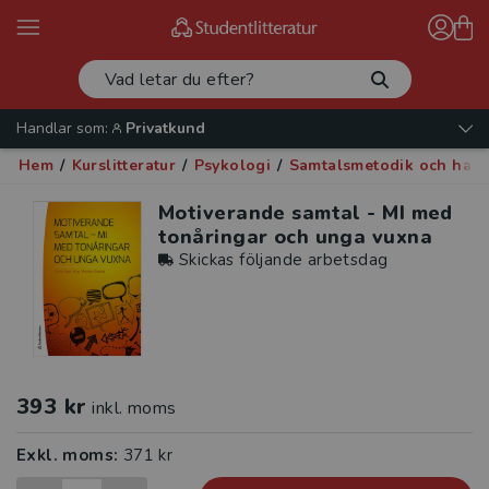
Handlar som:
Privatkund
Hem
/
Kurslitteratur
/
Psykologi
/
Samtalsmetodik och han
Motiverande samtal - MI med
tonåringar och unga vuxna
Skickas följande arbetsdag
393 kr
inkl. moms
Exkl. moms:
371 kr