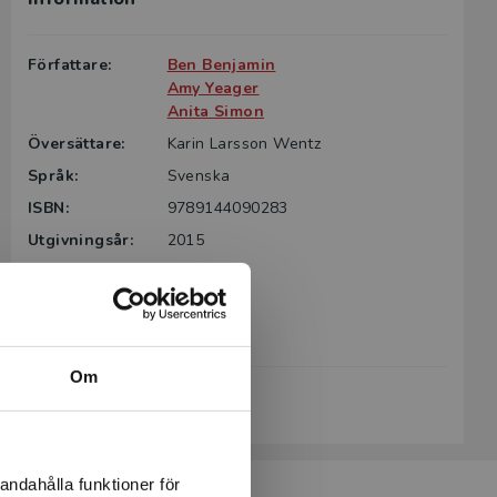
Författare:
Ben Benjamin
Amy Yeager
Anita Simon
Översättare:
Karin Larsson Wentz
Språk:
Svenska
ISBN:
9789144090283
Utgivningsår:
2015
Artikelnummer:
37418-01
Upplaga:
Första
Sidantal:
280
Om
Köp- och leveransvillkor
andahålla funktioner för