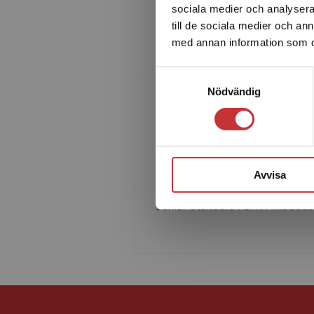
sociala medier och analysera 
till de sociala medier och a
med annan information som du 
Samtyckesval
Nödvändig
Ben Benjamin
Ben E. Benjamin, Ph.D, är
organisationskonsult, författar
Avvisa
och utbildare. Han är certifiera
senior utbildare i SAVI-modelle