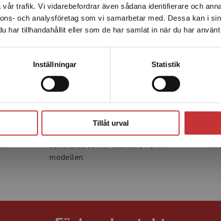
Författare
vår trafik. Vi vidarebefordrar även sådana identifierare och anna
enhet utanför Sverige. Vi erbjuder inte leveranser utanför
nnons- och analysföretag som vi samarbetar med. Dessa kan i sin
Sverige. För att kunna slutföra ett köp måste
har tillhandahållit eller som de har samlat in när du har använt 
leveransadressen vara i Sverige.
Läs mer
Kontakta kundservice
Inställningar
Statistik
Amy Yeager
Stäng
Amy Yeager är konsult med
Ani
e
inriktning mot kommunikation och
me
Tillåt urval
d
organisationsutveckling. Hon är
och
n.
certifierad senior utbildare i SAVI-
mit
modellen.