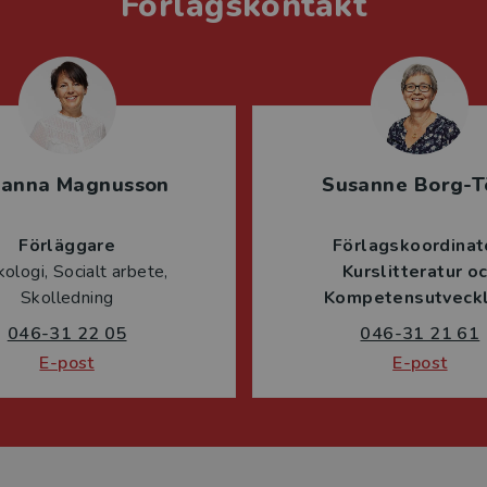
Förlagskontakt
sanna Magnusson
Susanne Borg-T
Förläggare
Förlagskoordinat
ologi, Socialt arbete,
Kurslitteratur o
Skolledning
Kompetensutveckl
046-31 22 05
046-31 21 61
E-post
E-post