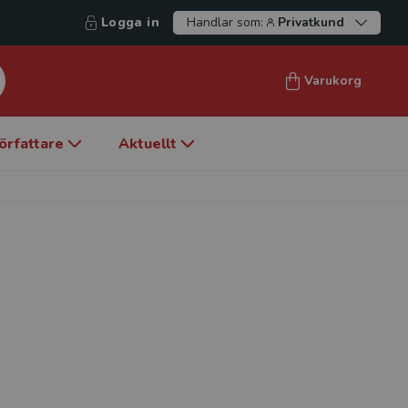
Logga in
Handlar som:
Privatkund
Varukorg
örfattare
Aktuellt