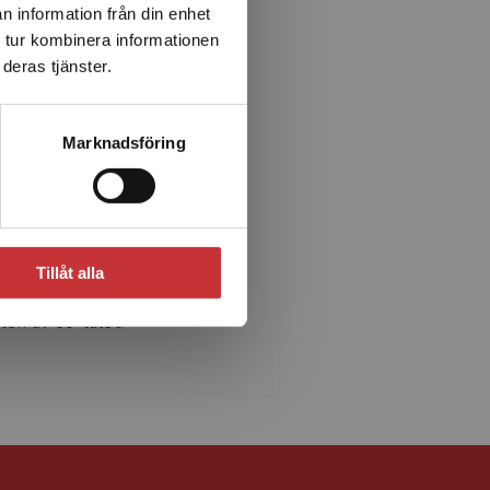
n information från din enhet
 tur kombinera informationen
deras tjänster.
Marknadsföring
Anita Simon
ta Simon, Ed.D är
dgrundare till SAVI-modellen
Tillåt alla
 har skrivit om denna sedan
ten av 60-talet.