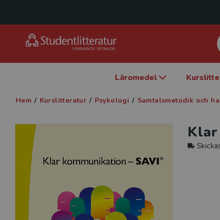
Läromedel
Kurslitt
Hem
/
Kurslitteratur
/
Psykologi
/
Samtalsmetodik och h
Klar
Skicka