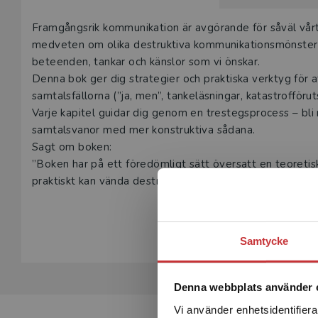
Beskrivning
Framgångsrik kommunikation är avgörande för såväl vårt 
medveten om olika destruktiva kommunikationsmönster 
beteenden, tankar och känslor som vi önskar.
Denna bok ger dig strategier och praktiska verktyg för a
samtalsfällorna (”ja, men”, tanke­läsningar, katastrofförut
Varje kapitel guidar dig genom en trestegsprocess – bli
samtals­vanor med mer konstruktiva sådana.
Sagt om boken:
”Boken har på ett föredömligt sätt översatt en teoretisk
praktiskt kan vända destruktiv kommunikation till konst
verktyg för att skapa förändrad kommu­nikation, därför är
Visa hela be
Jacobsson, fil dr och leg psykolog samt Maria Åkerlund, 
Boken riktar sig till praktiker som jobbar med kommunika
Samtycke
också till studenter inom olika utbildningar som inbegri
Denna webbplats använder 
Vi använder enhetsidentifierar