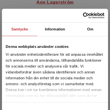
Ann Lagerström
Ann Lagerström är är fil. mag. i praktisk
kunskap, senior ledarskapskonsult, certifierad
existentiell coach, utbildare, föreläsare,
Samtycke
Information
Om
journalist och ...
Denna webbplats använder cookies
Vi använder enhetsidentifierare för att anpassa innehållet
och annonserna till användarna, tillhandahålla funktioner
för sociala medier och analysera vår trafik. Vi
Begränsad fraktregion
vidarebefordrar även sådana identifierare och annan
Elisabeth Serrander
information från din enhet till de sociala medier och
annons- och analysföretag som vi samarbetar med.
Elisabeth Serrander är leg. psykoterapeut,
Dessa kan i sin tur kombinera informationen med annan
auktoriserad existentiell psykoterapeut,
information som du har tillhandahållit eller som de har
Det verkar som att du besöker
handledare och lärare i psykoterapi. Hon har
samlat in när du har använt deras tjänster.
studentlitteratur.se via en enhet utanför Sverige.
tidigare varit ver...
Samtyckesval