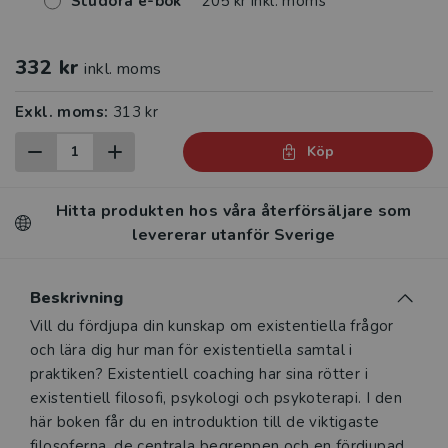
Studora e-bok
205 kr inkl. moms
332 kr
inkl. moms
Exkl. moms:
313 kr
Köp
Hitta produkten hos våra återförsäljare som
levererar utanför Sverige
Beskrivning
Beskrivning
Vill du fördjupa din kunskap om existentiella frågor
och lära dig hur man för existentiella samtal i
praktiken? Existentiell coaching har sina rötter i
existentiell filosofi, psykologi och psykoterapi. I den
här boken får du en introduktion till de viktigaste
filosoferna, de centrala begreppen och en fördjupad