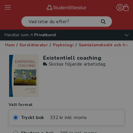
Handlar som:
Privatkund
Hem
/
Kurslitteratur
/
Psykologi
/
Samtalsmetodik och han
Existentiell coaching
Skickas följande arbetsdag
Valt format
Tryckt bok
332 kr inkl. moms