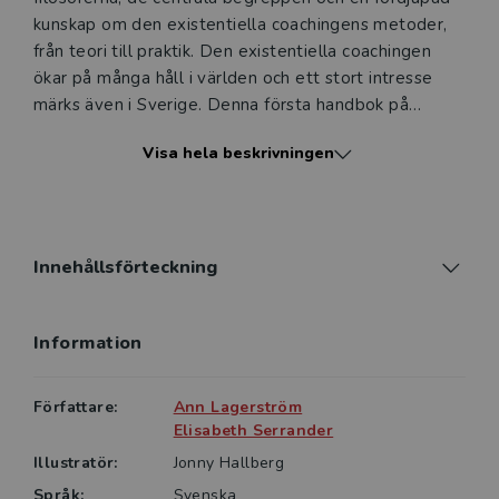
kunskap om den existentiella coachingens metoder,
från teori till praktik. Den existentiella coachingen
ökar på många håll i världen och ett stort intresse
märks även i Sverige. Denna första handbok på
svenska kan användas som en bas för hur ett samtal
Visa hela beskrivningen
kan gå till, eller som inspiration för den som vill
tillföra det existentiella perspektivet till sin
nuvarande praktik.
Existentiell coaching vänder sig i första hand till dig
Innehållsförteckning
som vill arbeta med existentiell coaching eller
vägledning och till yrkesgrupper med samtalet som
Information
verktyg. Den passar även dig som arbetar
terapeutiskt och som vill öka din existentiella
kunskap. Den kan också ge dig som är allmänt
Författare:
Ann Lagerström
intresserad av filosofiska och existentiella
Elisabeth Serrander
frågeställningar inspiration till eget utforskande.
Illustratör:
Jonny Hallberg
Språk:
Svenska