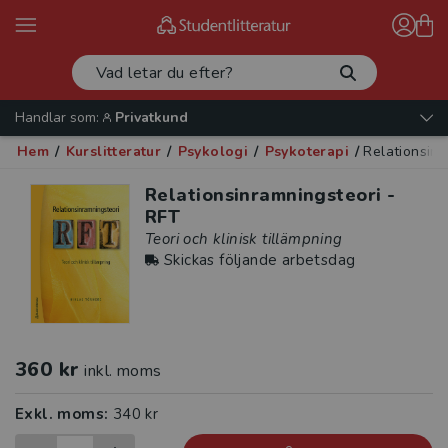
Handlar som:
Privatkund
Hem
/
Kurslitteratur
/
Psykologi
/
Psykoterapi
/
Relationsinr
Relationsinramningsteori -
RFT
Teori och klinisk tillämpning
Skickas följande arbetsdag
360 kr
inkl. moms
Exkl. moms:
340 kr