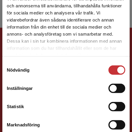
till ett ...
och annonserna till användarna, tillhandahålla funktioner
för sociala medier och analysera vår trafik. Vi
Begränsad fraktregion
vidarebefordrar även sådana identifierare och annan
information från din enhet till de sociala medier och
Förlagskontakt
annons- och analysföretag som vi samarbetar med.
Dessa kan i sin tur kombinera informationen med annan
information som du har tillhandahållit eller som de har
Det verkar som att du besöker
samlat in när du har använt deras tjänster.
studentlitteratur.se via en enhet utanför Sverige.
Samtyckesval
Vi erbjuder inte leveranser utanför Sverige. För
Nödvändig
att kunna slutföra ett köp måste
leveransadressen vara i Sverige.
Läs mer
Susanna Magnusson
Inställningar
Kontakta kundservice
Förläggare
Statistik
Psykologi, Socialt arbete, Skolledning
046-31 22 05
Marknadsföring
Stäng
E-post