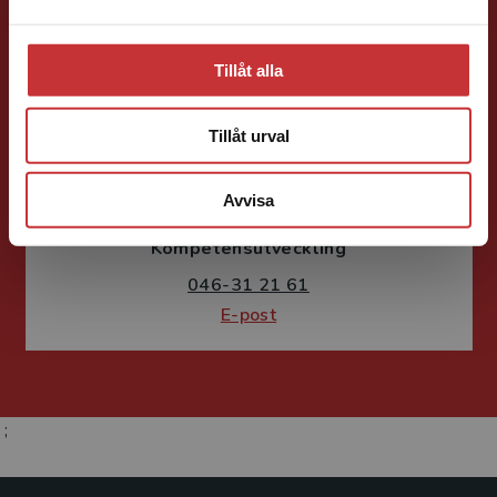
Tillåt alla
Tillåt urval
Susanne Borg-Törn
Avvisa
Förlagskoordinator
Kurslitteratur och
Kompetensutveckling
046-31 21 61
E-post
;