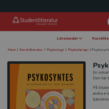
Läromedel
Kurslitt
Hem
/
Kurslitteratur
/
Psykologi
/
Psykoterapi
/
Psykosynt
Psyk
En introd
Den här b
På Studo
andra e-b
tjänstens