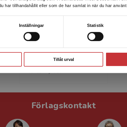
har tillhandahållit eller som de har samlat in när du har använt 
leveransadressen vara i Sverige.
Läs mer
Kontakta kundservice
Inställningar
Statistik
Philip Bäckmo
Philip Bäckmo är beteendevetare,
Stäng
leg. psykoterapeut, diplomerad
psykosyntesterapeut, handledare
Tillåt urval
och lärare i psykoterapi. Philip är
verksam i priva...
Förlagskontakt