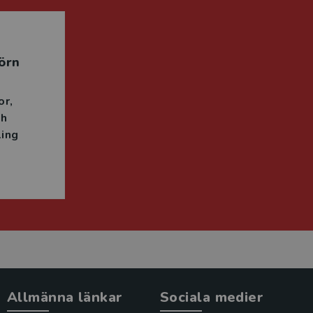
örn
or
ch
ing
Allmänna länkar
Sociala medier