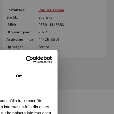
Författare:
Philip Bäckmo
Språk:
Svenska
ISBN:
9789144186801
Utgivningsår:
2022
Artikelnummer:
44725-SB01
Upplaga:
Första
Om
andahålla funktioner för
n information från din enhet
 tur kombinera informationen