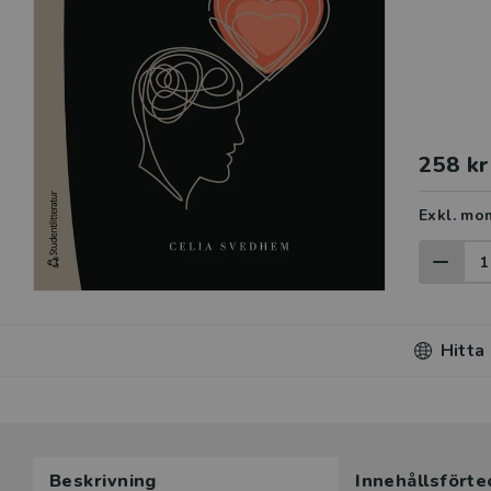
258 kr
Exkl. mo
Hitta
Du som unde
Beskrivning
Innehållsförte
här produk