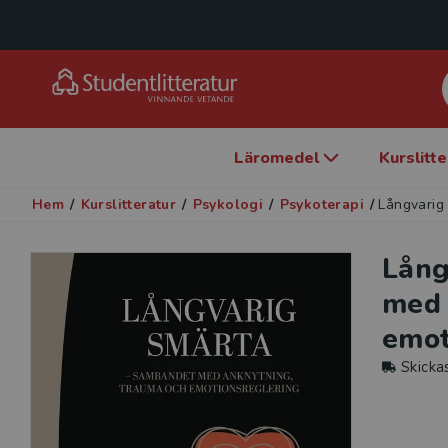
Läromedel
Kurslitt
Hem
/
Kurslitteratur
/
Psykologi
/
Psykoterapi
/
Långvarig
Lång
med 
emot
Skicka