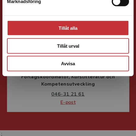
046-31 22 05
Marknadsföring
Stäng
E-post
Tillåt alla
Tillåt urval
Susanne Borg-Törn
Avvisa
Förlagskoordinator
Kurslitteratur och
Kompetensutveckling
046-31 21 61
E-post
;