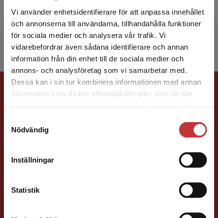
psykologisk rådgivning och doktorand vid
Vi använder enhetsidentifierare för att anpassa innehållet
universitetet i Bergen. Han har i många år haft
och annonserna till användarna, tillhandahålla funktioner
ett nära...
för sociala medier och analysera vår trafik. Vi
Begränsad fraktregion
vidarebefordrar även sådana identifierare och annan
information från din enhet till de sociala medier och
annons- och analysföretag som vi samarbetar med.
Förlagskontakt
Dessa kan i sin tur kombinera informationen med annan
information som du har tillhandahållit eller som de har
Det verkar som att du besöker
samlat in när du har använt deras tjänster.
studentlitteratur.se via en enhet utanför Sverige.
Samtyckesval
Vi erbjuder inte leveranser utanför Sverige. För
Nödvändig
att kunna slutföra ett köp måste
leveransadressen vara i Sverige.
Läs mer
Inställningar
Susanna Magnusson
Kontakta kundservice
Statistik
Förläggare
Psykologi, Socialt arbete, Skolledning