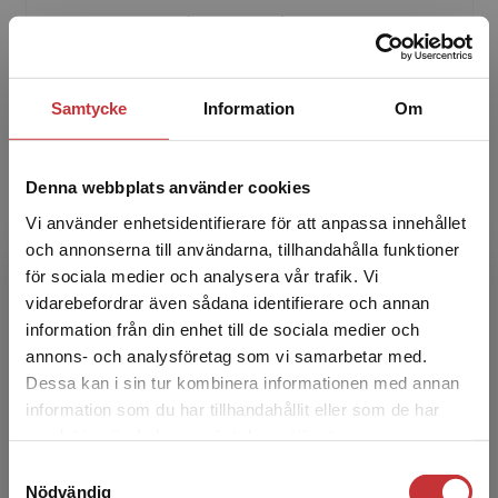
Jonas Ramnerö (1959-2023) var docent i klinisk
psykologi samt legitimerad psykolog och
psykoterapeut, tidigare studierektor vid
Stockholms universi...
Samtycke
Information
Om
Denna webbplats använder cookies
Vi använder enhetsidentifierare för att anpassa innehållet
och annonserna till användarna, tillhandahålla funktioner
för sociala medier och analysera vår trafik. Vi
Begränsad fraktregion
vidarebefordrar även sådana identifierare och annan
Niklas Törneke
information från din enhet till de sociala medier och
annons- och analysföretag som vi samarbetar med.
Niklas Törneke är psykiater och legitimerad
Dessa kan i sin tur kombinera informationen med annan
psykoterapeut. Han har tidigare gett ut flera
information som du har tillhandahållit eller som de har
böcker om klinisk psykologi som finns översatta
Det verkar som att du besöker
samlat in när du har använt deras tjänster.
till ett ...
studentlitteratur.se via en enhet utanför Sverige.
Samtyckesval
Vi erbjuder inte leveranser utanför Sverige. För
Nödvändig