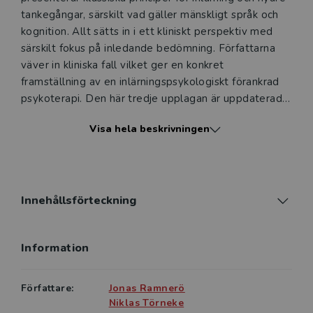
tankegångar, särskilt vad gäller mänskligt språk och
kognition. Allt sätts in i ett kliniskt perspektiv med
särskilt fokus på inledande bedömning. Författarna
väver in kliniska fall vilket ger en konkret
framställning av en inlärningspsykologiskt förankrad
psykoterapi. Den här tredje upplagan är uppdaterad
och utökad, samt i vissa delar helt omarbetad.
Visa hela beskrivningen
Boken vänder sig till studenter vid grundläggande
utbildningar inom psykoterapi, klinisk psykologi och
psykiatri men också till yrkesverksamma inom
psykiatri och relaterade vårdområden.
Innehållsförteckning
Information
Författare:
Jonas Ramnerö
Niklas Törneke