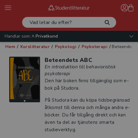
Handlar som:
Privatkund
Hem
/
Kurslitteratur
/
Psykologi
/
Psykoterapi
/
Beteendets
Beteendets ABC
En introduktion till behavioristisk
psykoterapi
Den här boken finns tillgänglig som e-
bok på Studora.
På Studora kan du köpa tidsbegränsad
åtkomst till denna och många andra e-
böcker. Du får tillgång direkt och kan
även ta del av tjänstens smarta
studieverktyg.