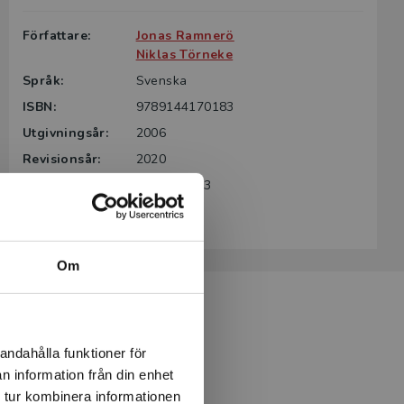
Författare:
Jonas Ramnerö
Niklas Törneke
Språk:
Svenska
ISBN:
9789144170183
Utgivningsår:
2006
Revisionsår:
2020
Artikelnummer:
32153-SB03
Upplaga:
Tredje
Om
andahålla funktioner för
n information från din enhet
 tur kombinera informationen