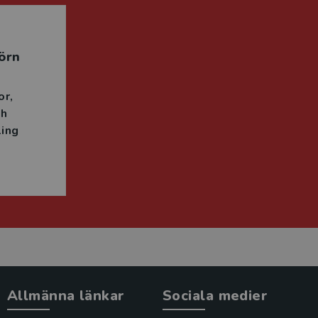
örn
or
ch
ing
Allmänna länkar
Sociala medier