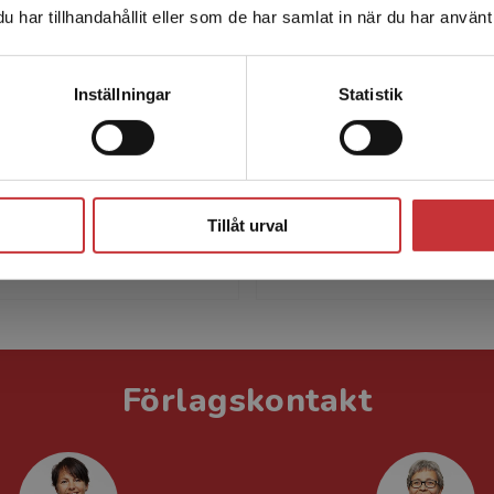
har tillhandahållit eller som de har samlat in när du har använt 
leveransadressen vara i Sverige.
Läs mer
Kontakta kundservice
Jonas Ramnerö
Niklas Törnek
Inställningar
Statistik
amnerö (1959-2023) var
Niklas Törneke är psykiat
 klinisk psykologi samt
legitimerad psykoterapeu
rad psykolog och
har tidigare gett ut flera
Stäng
apeut, tidigare
om klinisk psykologi som f
ktor vid Stockholms
översatta till ett ...
Tillåt urval
.
Förlagskontakt