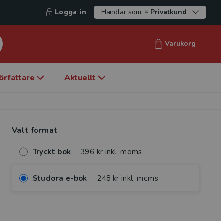
Logga in
Handlar som:
Privatkund
Varukorg
örfattare
Aktuellt
Valt format
Tryckt bok
396 kr inkl. moms
Studora e-bok
248 kr inkl. moms