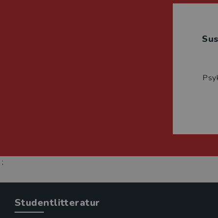
Su
Psyk
;
Studentlitteratur