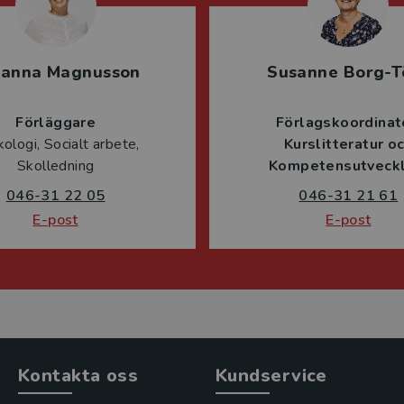
sanna Magnusson
Susanne Borg-T
Förläggare
Förlagskoordinat
ologi, Socialt arbete,
Kurslitteratur o
Skolledning
Kompetensutveckl
046-31 22 05
046-31 21 61
E-post
E-post
Kontakta oss
Kundservice