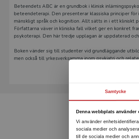
Beskrivning
Beteendets ABC är en grundbok i klinisk inlärningspsyko
beteendeterapi. Den presenterar klassiska principer för i
mänskligt språk och kognition. Allt sätts in i ett klinis
Författarna väver in kliniska fall vilket ger en konkret f
psykoterapi. Den här tredje upplagan är uppdaterad och 
Boken vänder sig till studenter vid grundläggande utbild
men också till yrkesverksamma inom psykiatri och rela
Samtycke
Denna webbplats använder 
Vi använder enhetsidentifierar
sociala medier och analysera 
till de sociala medier och a