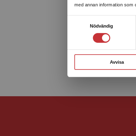
med annan information som du 
Samtyckesval
Nödvändig
Jonas R
docent i
legitime
psykoter
studiere
Avvisa
universi..