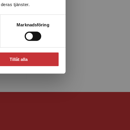
deras tjänster.
e
Marknadsföring
er och
t. Han
 böcker
inns
Tillåt alla