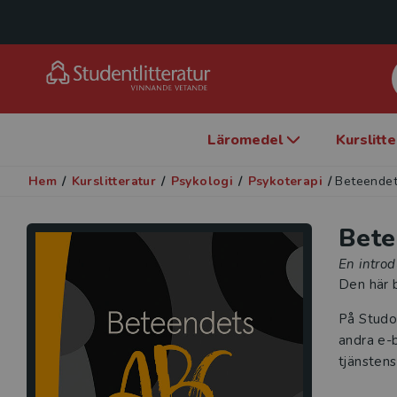
Läromedel
Kurslitt
Hem
/
Kurslitteratur
/
Psykologi
/
Psykoterapi
/
Beteende
Bete
En introd
Den här b
På Studo
andra e-b
tjänstens