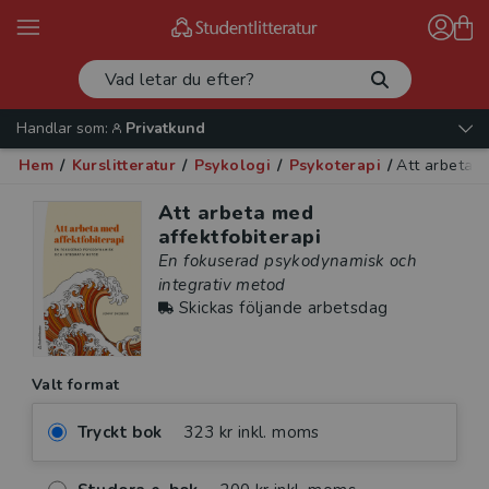
Handlar som:
Privatkund
Hem
/
Kurslitteratur
/
Psykologi
/
Psykoterapi
/
Att arbeta m
Att arbeta med
affektfobiterapi
En fokuserad psykodynamisk och
integrativ metod
Skickas följande arbetsdag
Valt format
Tryckt bok
323 kr inkl. moms