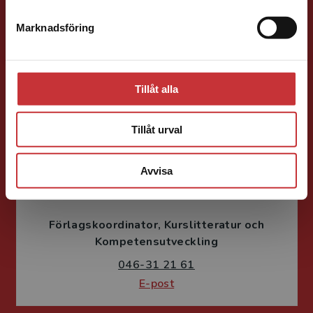
Förläggare
Psykologi, Socialt arbete, Skolledning
Marknadsföring
Stäng
046-31 22 05
E-post
Tillåt alla
Tillåt urval
Avvisa
Susanne Borg-Törn
Förlagskoordinator
Kurslitteratur och
Kompetensutveckling
046-31 21 61
E-post