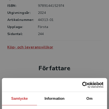
ISBN:
9789144152974
Utgivningsår:
2024
Artikelnummer:
44313-01
Upplaga:
Första
Sidantal:
244
Köp- och leveransvillkor
Författare
Samtycke
Information
Om