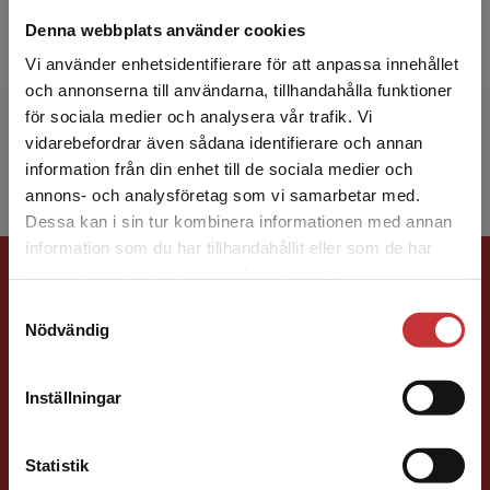
Jenny Svebeck
Denna webbplats använder cookies
Jenny Svebeck är socionom, leg.
Vi använder enhetsidentifierare för att anpassa innehållet
psykoterapeut, handledare och lärare i
och annonserna till användarna, tillhandahålla funktioner
psykoterapi. Hon är internationellt certifierad
för sociala medier och analysera vår trafik. Vi
Begränsad fraktregion
enligt IEDTA som terapeut, h...
vidarebefordrar även sådana identifierare och annan
information från din enhet till de sociala medier och
annons- och analysföretag som vi samarbetar med.
Dessa kan i sin tur kombinera informationen med annan
information som du har tillhandahållit eller som de har
Förlagskontakt
Det verkar som att du besöker
samlat in när du har använt deras tjänster.
studentlitteratur.se via en enhet utanför Sverige.
Samtyckesval
Vi erbjuder inte leveranser utanför Sverige. För
Nödvändig
att kunna slutföra ett köp måste
leveransadressen vara i Sverige.
Läs mer
Inställningar
Kontakta kundservice
Susanna Magnusson
Statistik