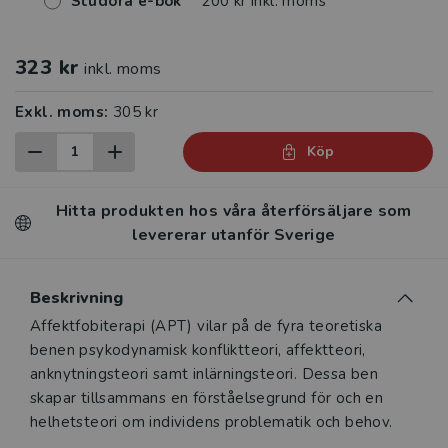
Studora e-bok
200 kr inkl. moms
323 kr
inkl. moms
Exkl. moms:
305 kr
Köp
Hitta produkten hos våra återförsäljare som
levererar utanför Sverige
Beskrivning
Beskrivning
Affektfobiterapi (APT) vilar på de fyra teoretiska
benen psykodynamisk konfliktteori, affektteori,
anknytningsteori samt inlärningsteori. Dessa ben
skapar tillsammans en förståelsegrund för och en
helhetsteori om individens problematik och behov.