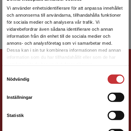
Joakim Gavazzeni har doktorerat i psykologi vid
Vi använder enhetsidentifierare för att anpassa innehållet
Stockholms universitet och har bland annat
och annonserna till användarna, tillhandahålla funktioner
varit anställd vid Karolinska Institutet. Han är i
för sociala medier och analysera vår trafik. Vi
dag v...
Begränsad fraktregion
vidarebefordrar även sådana identifierare och annan
information från din enhet till de sociala medier och
annons- och analysföretag som vi samarbetar med.
Dessa kan i sin tur kombinera informationen med annan
Förlagskontakt
information som du har tillhandahållit eller som de har
Det verkar som att du besöker
samlat in när du har använt deras tjänster.
studentlitteratur.se via en enhet utanför Sverige.
Samtyckesval
Vi erbjuder inte leveranser utanför Sverige. För
Nödvändig
att kunna slutföra ett köp måste
leveransadressen vara i Sverige.
Läs mer
Inställningar
Kontakta kundservice
Susanna Magnusson
Statistik
Förläggare
Psykologi, Socialt arbete, Skolledning