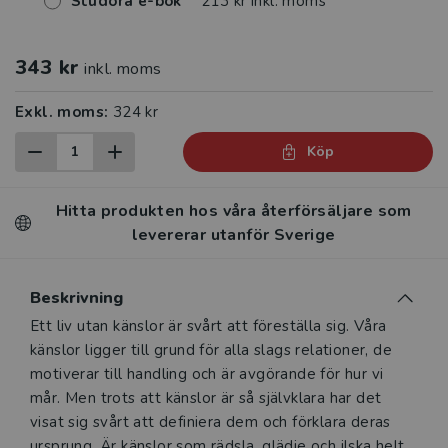
Studora e-bok
213 kr inkl. moms
343 kr
inkl. moms
Exkl. moms:
324 kr
Köp
Hitta produkten hos våra återförsäljare som
levererar utanför Sverige
Beskrivning
Beskrivning
Ett liv utan känslor är svårt att föreställa sig. Våra
känslor ligger till grund för alla slags relationer, de
motiverar till handling och är avgörande för hur vi
mår. Men trots att känslor är så självklara har det
visat sig svårt att definiera dem och förklara deras
ursprung. Är känslor som rädsla, glädje och ilska helt