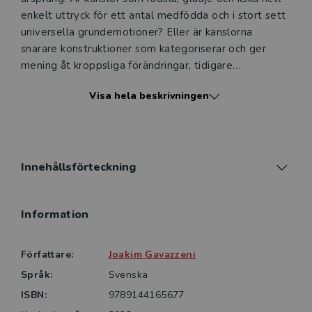
enkelt uttryck för ett antal medfödda och i stort sett
universella grundemotioner? Eller är känslorna
snarare konstruktioner som kategoriserar och ger
mening åt kroppsliga förändringar, tidigare
erfarenheter och förväntningar?
Visa hela beskrivningen
Vad är känslor? introducerar läsaren till
emotionsforskningen, beskriver hur känslor kan ha ett
ursprung i mer grundläggande biologiska processer
samt ger en översikt av tre övergripande
Innehållsförteckning
idétraditioner som får sammanfatta många av dagens
känsloteorier. Utifrån ett konstruktionsperspektiv
Information
mynnar boken slutligen ut i en diskussion om
psykologisk flexibilitet som ett förhållningssätt till
känslor för att utveckla mental balans.
Författare:
Joakim Gavazzeni
Språk:
Svenska
Boken vänder sig till studerande i till exempel
ISBN:
9789144165677
beteendevetenskap, psykologi och psykoterapi samt