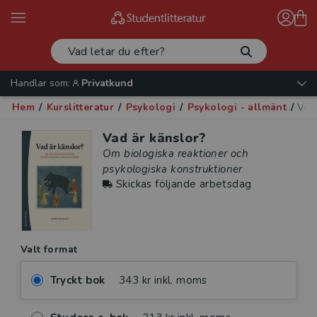
Handlar som:
Privatkund
Hem
/
Kurslitteratur
/
Psykologi
/
Psykologi - allmänt
/
Vad 
Vad är känslor?
Om biologiska reaktioner och
psykologiska konstruktioner
Skickas följande arbetsdag
Valt format
Tryckt bok
343 kr inkl. moms