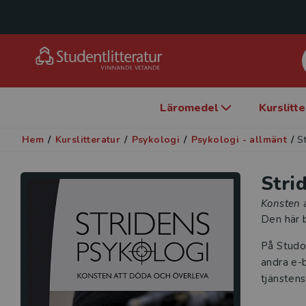
Läromedel
Kurslitt
Hem
/
Kurslitteratur
/
Psykologi
/
Psykologi - allmänt
/
S
Stri
Konsten 
Den här b
På Studo
andra e-b
tjänstens