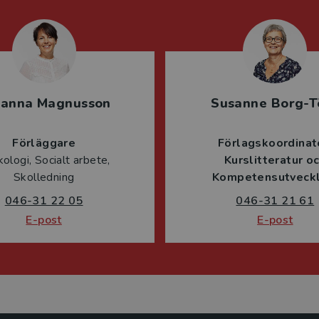
sanna Magnusson
Susanne Borg-T
Förläggare
Förlagskoordinat
ologi, Socialt arbete,
Kurslitteratur o
Skolledning
Kompetensutveckl
046-31 22 05
046-31 21 61
E-post
E-post