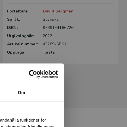
Författare:
David Bergman
Språk:
Svenska
ISBN:
9789144186726
Utgivningsår:
2022
Artikelnummer:
45289-SB01
Upplaga:
Första
Om
andahålla funktioner för
n information från din enhet