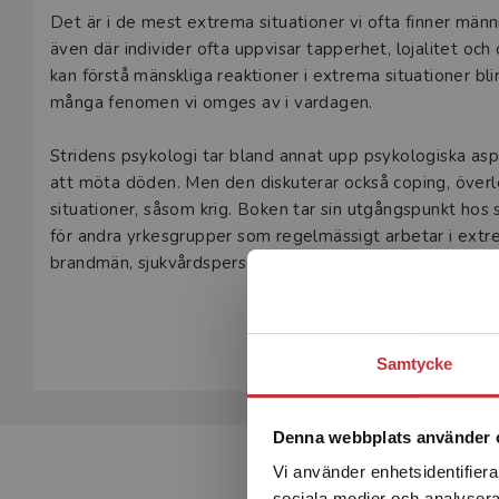
Beskrivning
Det är i de mest extrema situationer vi ofta finner mä
även där individer ofta uppvisar tapperhet, lojalitet och os
kan förstå mänskliga reaktioner i extrema situationer bli
många fenomen vi omges av i vardagen.
Stridens psykologi tar bland annat upp psykologiska asp
att möta döden. Men den diskuterar också coping, överl
situationer, såsom krig. Boken tar sin utgångspunkt hos
för andra yrkesgrupper som regelmässigt arbetar i extrem
brandmän, sjukvårdspersonal, psykologer och präster. Me
oss kommer under vår livstid att uppleva något potentie
Visa hela be
rustad att hantera det.
Samtycke
Denna webbplats använder 
Vi använder enhetsidentifierar
sociala medier och analysera 