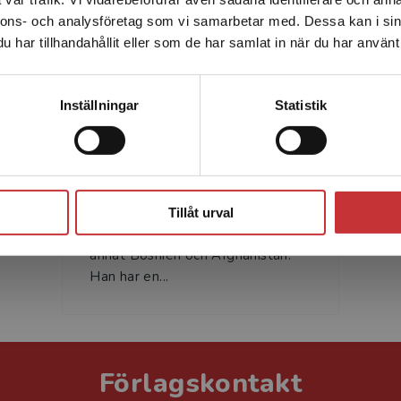
enhet utanför Sverige. Vi erbjuder inte leveranser utanför
nnons- och analysföretag som vi samarbetar med. Dessa kan i sin
Sverige. För att kunna slutföra ett köp måste
har tillhandahållit eller som de har samlat in när du har använt 
leveransadressen vara i Sverige.
Läs mer
Kontakta kundservice
Inställningar
Statistik
David Bergman
David Bergman är major med
Stäng
bakgrund i Försvarsmaktens
psyopsförband och med
Tillåt urval
utlandstjänstgöringar i bland
annat Bosnien och Afghanistan.
Han har en...
Förlagskontakt