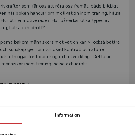
rivkrafter som får oss att röra oss framåt, både bildligt
. Den här boken handlar om motivation inom träning, hälsa
Hur blir vi motiverade? Hur påverkar olika typer av
ng, hälsa och idrott?
perna bakom människors motivation kan vi också bättre
och kunskap ger i sin tur ökad kontroll och större
utsättningar för förändring och utveckling. Detta är
d människor inom träning, hälsa och idrott.
Self-Determination Theory, SDT) som är den
skrivningen
dag. Med en gedigen genomlysning av forskningsläget och
defull resurs oavsett om du är forskare, praktiker,
 träning, hälsa och idrott.
Begränsad fraktregion
Information
cookies