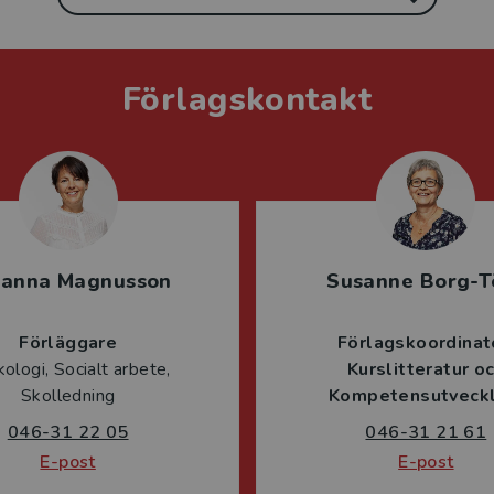
Förlagskontakt
sanna Magnusson
Susanne Borg-T
Förläggare
Förlagskoordinat
ologi, Socialt arbete,
Kurslitteratur o
Skolledning
Kompetensutveckl
046-31 22 05
046-31 21 61
E-post
E-post