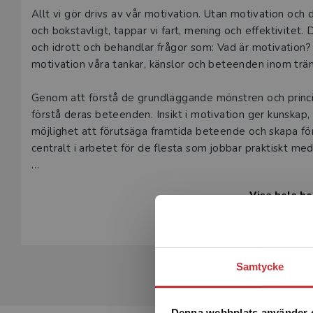
Beskrivning
Allt vi gör drivs av vår motivation. Utan motivation och d
och bokstavligt, tappar vi fart, mening och effektivitet
och idrott och behandlar frågor som: Vad är motivation? 
motivation våra tankar, känslor och beteenden inom träni
Genom att förstå de grundläggande mönstren och princi
förstå deras beteenden. Insikt i motivation ger kunskap, 
möjlighet att förutsäga framtida beteende och skapa för
centralt i arbetet för de flesta som jobbar praktiskt me
Boken tar sin utgångspunkt i självbestämmandeteorin (
Visa hela be
motivationsteori som har starkast stöd i forskningen i
praktiska applikationer av teorin är den här boken en vär
student eller bara allmänt intresserad av motivation inom
Samtycke
Denna webbplats använder 