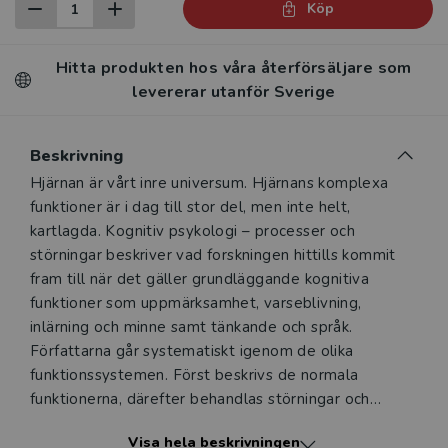
Köp
Hitta produkten hos våra återförsäljare som
levererar utanför Sverige
Beskrivning
Beskrivning
Hjärnan är vårt inre universum. Hjärnans komplexa
funktioner är i dag till stor del, men inte helt,
kartlagda. Kognitiv psykologi – processer och
störningar beskriver vad forskningen hittills kommit
fram till när det gäller grundläggande kognitiva
funktioner som uppmärksamhet, varseblivning,
inlärning och minne samt tänkande och språk.
Författarna går systematiskt igenom de olika
funktionssystemen. Först beskrivs de normala
funktionerna, därefter behandlas störningar och
funktionsbortfall i systemet, t.ex. efter en hjärnskada
Visa hela beskrivningen
eller vid sjukdom. Boken ger på detta sätt en