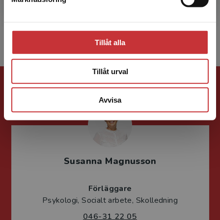
Stäng
Visa alla - 9
Tillåt alla
Tillåt urval
Förlagskontakt
Avvisa
Susanna Magnusson
Förläggare
Psykologi, Socialt arbete, Skolledning
046-31 22 05