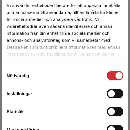
Vi använder enhetsidentifierare för att anpassa innehållet
och annonserna till användarna, tillhandahålla funktioner
för sociala medier och analysera vår trafik. Vi
Begränsad fraktregion
vidarebefordrar även sådana identifierare och annan
Hazel Dewart
information från din enhet till de sociala medier och
annons- och analysföretag som vi samarbetar med.
Hazel Dewart University of Westminster
Dessa kan i sin tur kombinera informationen med annan
(Storbritannien)
information som du har tillhandahållit eller som de har
Det verkar som att du besöker
samlat in när du har använt deras tjänster.
studentlitteratur.se via en enhet utanför Sverige.
Samtyckesval
Vi erbjuder inte leveranser utanför Sverige. För
Nödvändig
att kunna slutföra ett köp måste
leveransadressen vara i Sverige.
Läs mer
Inställningar
Kontakta kundservice
Graham Edgar
Statistik
Graham Edgar University of Gloucestershire
(Storbritannien)
Marknadsföring