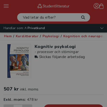
Handlar som:
Privatkund
Hem
/
Kurslitteratur
/
Psykologi
/
Kognition och neuropsyk
Kognitiv psykologi
- processer och störningar
Skickas följande arbetsdag
507 kr
inkl. moms
Exkl. moms:
478 kr