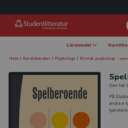
Läromedel
Kurslitt
Hem
/
Kurslitteratur
/
Psykologi
/
Klinisk psykologi - vux
Spel
Den här b
På Studo
andra e-b
tjänstens