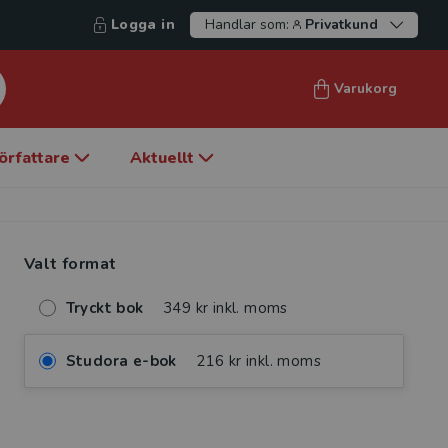
Logga in
Handlar som:
Privatkund
Varukorg
örfattare
Aktuellt
Valt format
Tryckt bok
349 kr inkl. moms
Studora e-bok
216 kr inkl. moms