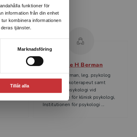
andahålla funktioner för
n information från din enhet
 tur kombinera informationen
deras tjänster.
Marknadsföring
son
Anne H Berman
sor i
Anne H. Berman, leg. psykolog
ionen för
och leg. psykoterapeut samt
Tillåt alla
,
professor i psykologi vid
 Lunds
Avdelningen för klinisk psykologi,
Institutionen för psykologi ...