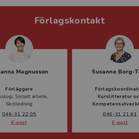
Förlagskontakt
sanna Magnusson
Susanne Borg-T
Förläggare
Förlagskoordinat
ologi, Socialt arbete,
Kurslitteratur o
Skolledning
Kompetensutveckl
046-31 22 05
046-31 21 61
E-post
E-post