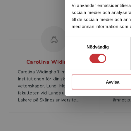
Vi använder enhetsidentifierar
sociala medier och analysera 
till de sociala medier och a
med annan information som du 
Samtyckesval
Nödvändig
Carolina Widinghoff
H
Carolina Widinghoff, med.dr,
Helena 
Institutionen för kliniska
universit
Avvisa
vetenskaper, Lund, Medicinska
vid Lund
fakulteten vid Lunds universitet.
och dokt
Läkare på Skånes universite...
ämnet ps