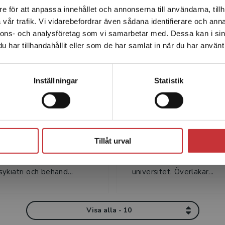
e för att anpassa innehållet och annonserna till användarna, tillh
Det verkar som att du besöker studentlitteratur.se via en
Författare
vår trafik. Vi vidarebefordrar även sådana identifierare och anna
enhet utanför Sverige. Vi erbjuder inte leveranser utanför
nnons- och analysföretag som vi samarbetar med. Dessa kan i sin
Sverige. För att kunna slutföra ett köp måste
har tillhandahållit eller som de har samlat in när du har använt 
leveransadressen vara i Sverige.
Läs mer
Kontakta kundservice
Inställningar
Statistik
elena Hansson
Anders Håkans
Hansson är
Anders Håkansson, profes
Stäng
etslektor i socialt arbete
beroendemedicin, Institut
Tillåt urval
s universitet, socionom
kliniska vetenskaper, Lund
or i medicinsk vetenskap i
Medicinska fakulteten vid
ykiatri och behand...
universitet. Överläkar...
Visa alla - 10