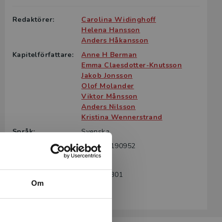
Redaktörer:
Carolina Widinghoff
Helena Hansson
Anders Håkansson
Kapitelförfattare:
Anne H Berman
Emma Claesdotter-Knutsson
Jakob Jonsson
Olof Molander
Viktor Månsson
Anders Nilsson
Kristina Wennerstrand
Språk:
Svenska
ISBN:
9789144190952
Utgivningsår:
2025
Artikelnummer:
40608-SB01
Om
Upplaga:
Första