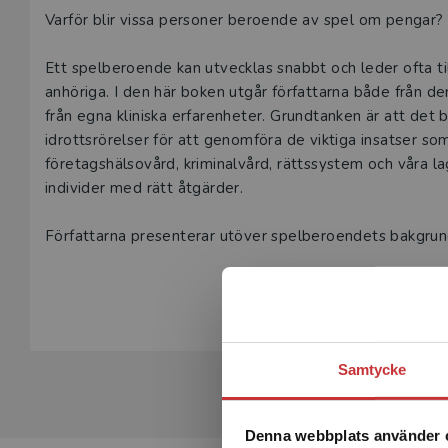
Beskrivning
Varför blir vissa personer beroende av spel om pengar
Ett spelberoende kan utvecklas snabbt och leder ofta til
anhöriga. I den här boken utgår författarna både från de
från egna kliniska erfarenheter. Grundtanken är att det 
idrottsrörelser för att genomföra de viktiga insatser s
företagshälsovård, kriminalvård, rättssystem och våra lag
individer med rätt åtgärder.
Författarna presenterar utöver spelberoendets bakgrun
utredning och behandling.
Visa hela be
Boken vänder sig till personer som arbetar inom socialtj
behandlar spelproblem. Den riktar sig också till stude
kunskap om ämnet.
Samtycke
Denna webbplats använder 