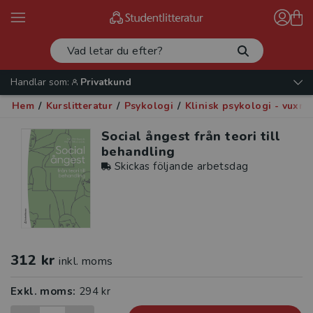
Handlar som:
Privatkund
Hem
/
Kurslitteratur
/
Psykologi
/
Klinisk psykologi - vuxna
Social ångest från teori till
behandling
Skickas följande arbetsdag
312 kr
inkl. moms
Exkl. moms:
294 kr