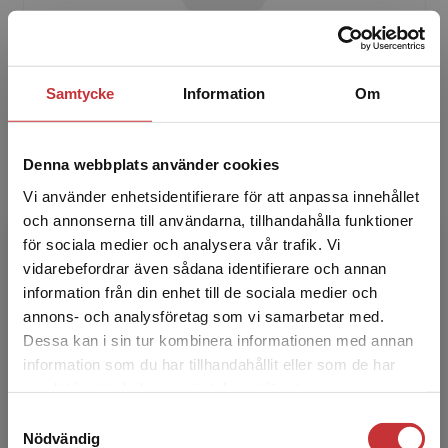
Maria Tillfors
Samtycke
Information
Om
Maria Tillfors, leg. psykolog, professor i
psykologi, programansvarig för
psykologprogrammet vid Karlstads universitet.
Denna webbplats använder cookies
Hennes forskning handlar ge...
Vi använder enhetsidentifierare för att anpassa innehållet
och annonserna till användarna, tillhandahålla funktioner
för sociala medier och analysera vår trafik. Vi
Begränsad fraktregion
vidarebefordrar även sådana identifierare och annan
information från din enhet till de sociala medier och
annons- och analysföretag som vi samarbetar med.
Dessa kan i sin tur kombinera informationen med annan
information som du har tillhandahållit eller som de har
Gerhard Andersson
Det verkar som att du besöker
samlat in när du har använt deras tjänster.
studentlitteratur.se via en enhet utanför Sverige.
Gerhard Andersson, professor, leg. psykolog,
Samtyckesval
Vi erbjuder inte leveranser utanför Sverige. För
Nödvändig
leg. psykoterapeut, Institutionen för
att kunna slutföra ett köp måste