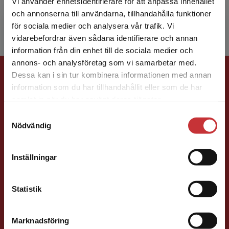
Vi använder enhetsidentifierare för att anpassa innehållet
mångkulturella omr...
och annonserna till användarna, tillhandahålla funktioner
för sociala medier och analysera vår trafik. Vi
Begränsad fraktregion
vidarebefordrar även sådana identifierare och annan
information från din enhet till de sociala medier och
annons- och analysföretag som vi samarbetar med.
Förlagskontakt
Dessa kan i sin tur kombinera informationen med annan
information som du har tillhandahållit eller som de har
Det verkar som att du besöker
samlat in när du har använt deras tjänster.
studentlitteratur.se via en enhet utanför Sverige.
Samtyckesval
Vi erbjuder inte leveranser utanför Sverige. För
Nödvändig
att kunna slutföra ett köp måste
leveransadressen vara i Sverige.
Läs mer
Susanna Magnusson
Inställningar
Kontakta kundservice
Förläggare
Statistik
Psykologi, Socialt arbete, Skolledning
046-31 22 05
Marknadsföring
Stäng
E-post