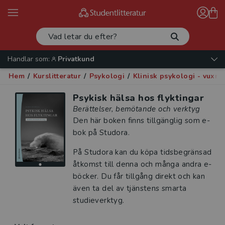
Handlar som:
Privatkund
Hem
/
Kurslitteratur
/
Psykologi
/
Klinisk psykologi - vuxna
Psykisk hälsa hos flyktingar
Berättelser, bemötande och verktyg
Den här boken finns tillgänglig som e-
bok på Studora.
På Studora kan du köpa tidsbegränsad
åtkomst till denna och många andra e-
böcker. Du får tillgång direkt och kan
även ta del av tjänstens smarta
studieverktyg.