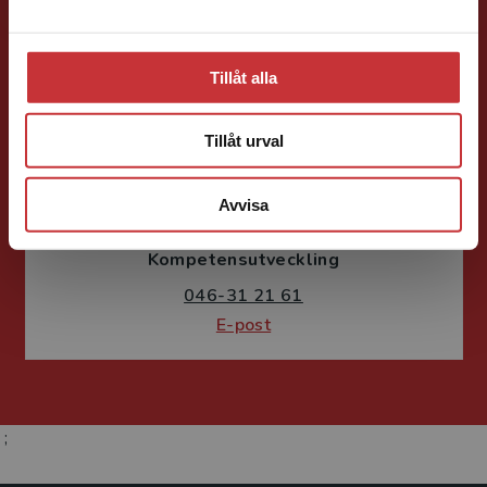
Tillåt alla
Tillåt urval
Susanne Borg-Törn
Avvisa
Förlagskoordinator
Kurslitteratur och
Kompetensutveckling
046-31 21 61
E-post
;