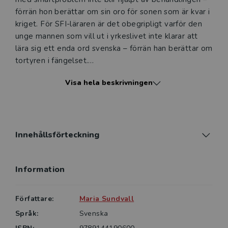
förrän hon berättar om sin oro för sonen som är kvar i
kriget. För SFI-läraren är det obegripligt varför den
unge mannen som vill ut i yrkeslivet inte klarar att
lära sig ett enda ord svenska – förrän han berättar om
tortyren i fängelset.
Visa hela beskrivningen
Psykisk hälsa hos flyktingar beskriver
migrationsprocessen i Sverige och hur situationen ser
ut i dag. Sambandet mellan in- och utvandring och
psykisk ohälsa, trauma och suicid diskuteras, men
också vad som är utmärkande för den resiliens som
Innehållsförteckning
man kan se hos många individer med
migrationsbakgrund. Vidare tar författaren upp de
Information
kulturella faktorer som påverkar mötet mellan
yrkespersoner och flyktingar och vikten av att
utforska varje individs subjektiva berättelse för att nå
Författare:
Maria Sundvall
förståelse. Professionella inom olika områden kan
Språk:
Svenska
med hjälp av konkreta verktyg som presenteras i