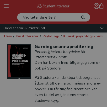
Handlar som:
Privatkund
Hem
/
Kurslitteratur
/
Psykologi
/
Klinisk psykologi - vuxna
Gärningsmannaprofilering
Personlighetens betydelse för
utförandet av brott
Den här boken finns tillgänglig som e-
bok på Studora.
På Studora kan du köpa tidsbegränsad
åtkomst till denna och många andra e-
böcker. Du får tillgång direkt och kan
även ta del av tjänstens smarta
studieverktyg.