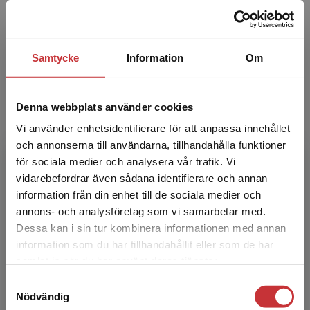
med.dr i rättspsykiatri, är professor emerita i
psykologi vid Högskolan Väst där hon tidigare
var ämnes...
Samtycke
Information
Om
Denna webbplats använder cookies
Vi använder enhetsidentifierare för att anpassa innehållet
och annonserna till användarna, tillhandahålla funktioner
för sociala medier och analysera vår trafik. Vi
Petri Kajonius
Begränsad fraktregion
vidarebefordrar även sådana identifierare och annan
information från din enhet till de sociala medier och
Petri J. Kajonius, docent i
annons- och analysföretag som vi samarbetar med.
personlighetspsykologi och
Dessa kan i sin tur kombinera informationen med annan
beteendevetenskapliga mätningar., Högskolan
information som du har tillhandahållit eller som de har
Det verkar som att du besöker
Väst.
samlat in när du har använt deras tjänster.
studentlitteratur.se via en enhet utanför Sverige.
Samtyckesval
Vi erbjuder inte leveranser utanför Sverige. För
Nödvändig
att kunna slutföra ett köp måste