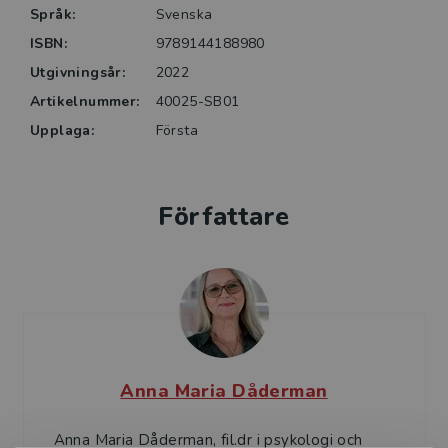
Språk:
Svenska
Gärningsmannaprofilering riktar sig främst till
ISBN:
9789144188980
universitetsstuderande i rättspsykologi och psykologi
Utgivningsår:
2022
men är också en kunskapskälla för yrkesverksamma
som i sitt arbete möter en rättspsykologisk
Artikelnummer:
40025-SB01
problematik.
Upplaga:
Första
Författare
Anna Maria Dåderman
Anna Maria Dåderman, fil.dr i psykologi och