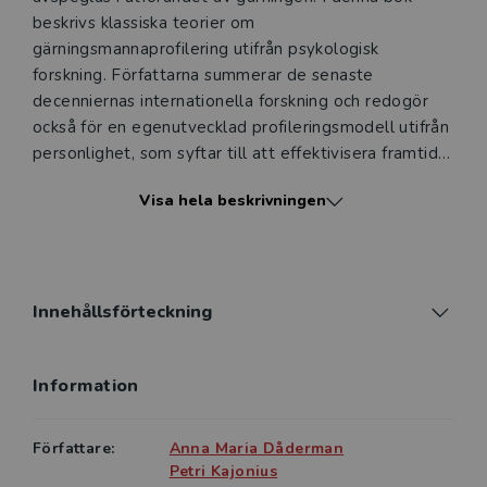
beskrivs klassiska teorier om
gärningsmannaprofilering utifrån psykologisk
forskning. Författarna summerar de senaste
decenniernas internationella forskning och redogör
också för en egenutvecklad profileringsmodell utifrån
personlighet, som syftar till att effektivisera framtida
förutsägelser och tolkningar av okända
Visa hela beskrivningen
gärningspersoners tillvägagångssätt. I modellen
kombineras de fem stora personlighetsdragen med
skattningar av narcissism och psykopati.
Profileringsmodellen illustreras här med hjälp av
Innehållsförteckning
uppgifter om en redan dömd person – den kvinna
som dömdes för det uppmärksammade
Information
sommarstugemordet i Arboga 2016. Detta var ett
lämpligt val eftersom det finns ett omfattande
offentligt material som skildrar henne och som redan
Författare:
Anna Maria Dåderman
har samlats in av andra.
Petri Kajonius