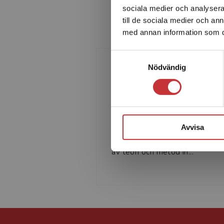
sociala medier och analysera 
till de sociala medier och a
med annan information som du 
Samtyckesval
Nödvändig
Bo Hejlskov Elvén
Bo Hejlskov Elvén är legitimer
psykolog. Bo introducerade
Avvisa
lågaffektivt bemötande i Sveri
och har medverkat i utveckling
av teori och metod in...