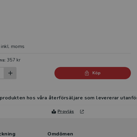
inkl. moms
357 kr
ms:
Köp
 produkten hos våra återförsäljare som levererar utanfö
Provläs
ckning
Omdömen