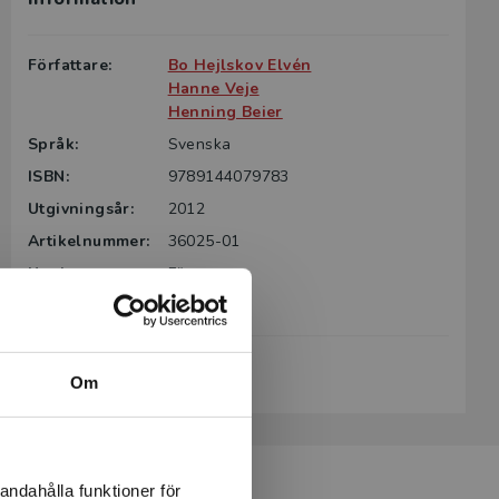
Författare:
Bo Hejlskov Elvén
Hanne Veje
Henning Beier
Språk:
Svenska
ISBN:
9789144079783
Utgivningsår:
2012
Artikelnummer:
36025-01
Upplaga:
Första
Sidantal:
275
Köp- och leveransvillkor
Om
andahålla funktioner för