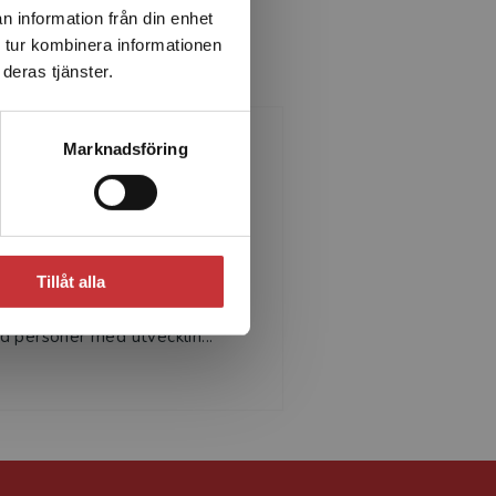
n information från din enhet
 tur kombinera informationen
deras tjänster.
Marknadsföring
Henning Beier
ning Beier är läkare och
cialist i psykiatri och barn- och
Tillåt alla
domspsykiatri. Han har
gårig erfarenhet av arbete
 personer med utvecklin...