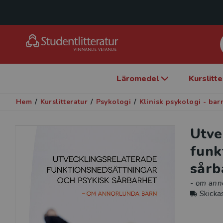
Läromedel
Kurslitt
Hem
/
Kurslitteratur
/
Psykologi
/
Klinisk psykologi - ba
Utve
funk
sårb
- om ann
Skicka