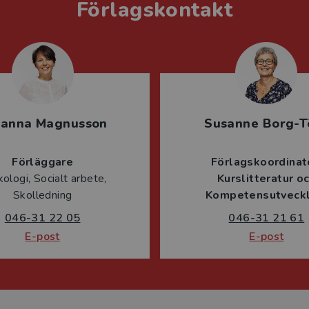
Förlagskontakt
sanna Magnusson
Susanne Borg-T
Förläggare
Förlagskoordinat
ologi, Socialt arbete,
Kurslitteratur o
Skolledning
Kompetensutveckl
046-31 22 05
046-31 21 61
E-post
E-post