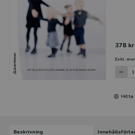
378 kr
Exkl. mo
Hitta
Beskrivning
Innehållsförte