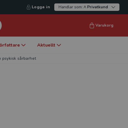
Logga in
Handlar som:
Privatkund
Varukorg
örfattare
Aktuellt
h psykisk sårbarhet