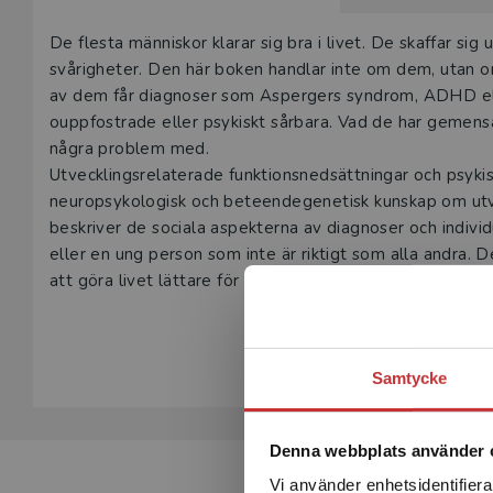
Beskrivning
De flesta människor klarar sig bra i livet. De skaffar sig 
svårigheter. Den här boken handlar inte om dem, utan om
av dem får diagnoser som Aspergers syndrom, ADHD ell
ouppfostrade eller psykiskt sårbara. Vad de har gemens
några problem med.
Utvecklingsrelaterade funktionsnedsättningar och psyki
neuropsykologisk och beteendegenetisk kunskap om utv
beskriver de sociala aspekterna av diagnoser och individu
eller en ung person som inte är riktigt som alla andra
att göra livet lättare för dessa barn och ungdomar.
Boken vänder sig till studenter och yrkesverksamma f
Visa hela be
med utvecklingsrelaterade funktionsnedsättningar, men g
ungdomar i allmänhet. Boken är skriven av en psykolog, 
Samtycke
Denna webbplats använder 
Vi använder enhetsidentifierar