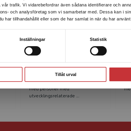
vår trafik. Vi vidarebefordrar även sådana identifierare och anna
enhet utanför Sverige. Vi erbjuder inte leveranser utanför
nnons- och analysföretag som vi samarbetar med. Dessa kan i sin
Sverige. För att kunna slutföra ett köp måste
har tillhandahållit eller som de har samlat in när du har använt 
leveransadressen vara i Sverige.
Läs mer
Kontakta kundservice
Inställningar
Statistik
Hanne Veje
ad
Hanne Veje är pedagog och chef
Hen
Stäng
för en landsomfattande
spe
Tillåt urval
ge
stödverksamhet. Hon har
ung
en
mångårig erfarenhet av arbete
mån
med personer med
med
utvecklingsrelaterade ...