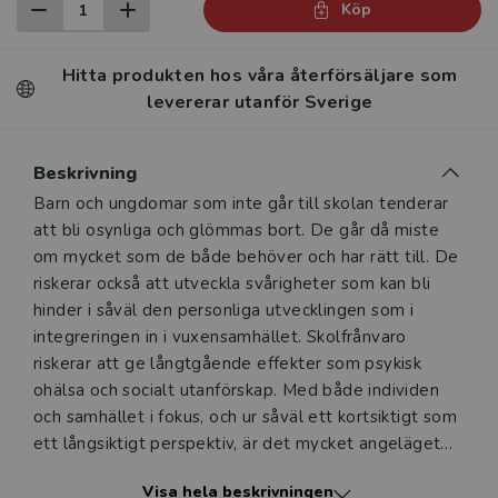
Köp
Hitta produkten hos våra återförsäljare som
levererar utanför Sverige
Beskrivning
Beskrivning
Barn och ungdomar som inte går till skolan tenderar
att bli osynliga och glömmas bort. De går då miste
om mycket som de både behöver och har rätt till. De
riskerar också att utveckla svårigheter som kan bli
hinder i såväl den personliga utvecklingen som i
integreringen in i vuxensamhället. Skolfrånvaro
riskerar att ge långtgående effekter som psykisk
ohälsa och socialt utanförskap. Med både individen
och samhället i fokus, och ur såväl ett kortsiktigt som
ett långsiktigt perspektiv, är det mycket angeläget
att tidigt upptäcka och systematiskt stödja elever
Visa hela beskrivningen
som uppvisar tendenser till skolfrånvaroproblematik.