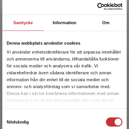
arbetar deltid som anställd och övrig tid i eget
företag bl.a. med psykologsamtal, utredningar,
handlednin...
Samtycke
Information
Om
Denna webbplats använder cookies
Vi använder enhetsidentifierare för att anpassa innehållet
och annonserna till användarna, tillhandahålla funktioner
för sociala medier och analysera vår trafik. Vi
Maria Schillaci
Begränsad fraktregion
vidarebefordrar även sådana identifierare och annan
information från din enhet till de sociala medier och
Maria Schillaci är legitimerad psykolog med
annons- och analysföretag som vi samarbetar med.
egen praktik och ordförande för Rädda Barnen
Dessa kan i sin tur kombinera informationen med annan
i Sverige. Maria har en lång erfarenhet av
information som du har tillhandahållit eller som de har
Det verkar som att du besöker
arbete med barn...
samlat in när du har använt deras tjänster.
studentlitteratur.se via en enhet utanför Sverige.
Samtyckesval
Vi erbjuder inte leveranser utanför Sverige. För
Nödvändig
att kunna slutföra ett köp måste