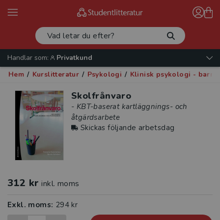
Handlar som:
Privatkund
Hem
/
Kurslitteratur
/
Psykologi
/
Klinisk psykologi - barn
Skolfrånvaro
- KBT-baserat kartläggnings- och
åtgärdsarbete
Skickas följande arbetsdag
312 kr
inkl. moms
Exkl. moms:
294 kr