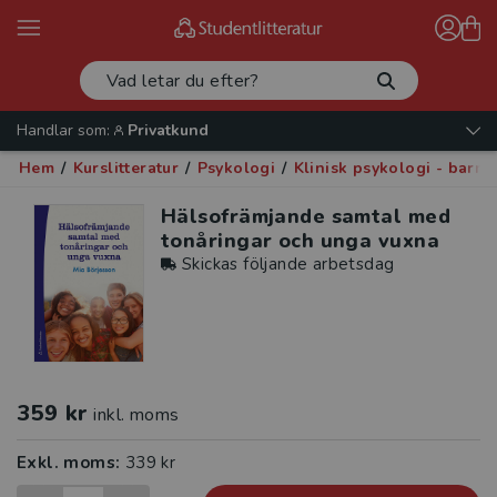
Handlar som:
Privatkund
Hem
/
Kurslitteratur
/
Psykologi
/
Klinisk psykologi - barn
Hälsofrämjande samtal med
tonåringar och unga vuxna
Skickas följande arbetsdag
359 kr
inkl. moms
Exkl. moms:
339 kr