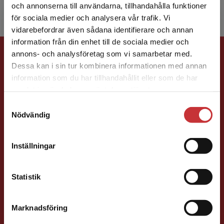
och annonserna till användarna, tillhandahålla funktioner
för sociala medier och analysera vår trafik. Vi
Begränsad fraktregion
vidarebefordrar även sådana identifierare och annan
information från din enhet till de sociala medier och
Förlagskontakt
annons- och analysföretag som vi samarbetar med.
Dessa kan i sin tur kombinera informationen med annan
information som du har tillhandahållit eller som de har
Det verkar som att du besöker
samlat in när du har använt deras tjänster.
studentlitteratur.se via en enhet utanför Sverige.
Samtyckesval
Vi erbjuder inte leveranser utanför Sverige. För
Nödvändig
att kunna slutföra ett köp måste
leveransadressen vara i Sverige.
Läs mer
Susanna Magnusson
Inställningar
Kontakta kundservice
Förläggare
Psykologi, Socialt arbete, Skolledning
Statistik
046-31 22 05
E-post
Marknadsföring
Stäng