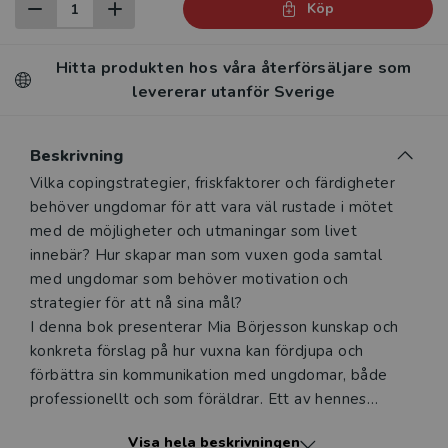
Köp
Hitta produkten hos våra återförsäljare som
levererar utanför Sverige
Beskrivning
Beskrivning
Vilka copingstrategier, friskfaktorer och färdigheter
behöver ungdomar för att vara väl rustade i mötet
med de möjligheter och utmaningar som livet
innebär? Hur skapar man som vuxen goda samtal
med ungdomar som behöver motivation och
strategier för att nå sina mål?
I denna bok presenterar Mia Börjesson kunskap och
konkreta förslag på hur vuxna kan fördjupa och
förbättra sin kommunikation med ungdomar, både
professionellt och som föräldrar. Ett av hennes
budskap är att vuxna behöver fylla ungdomar med
Visa hela beskrivningen
framtidshopp och god självkänsla snarare än att tala