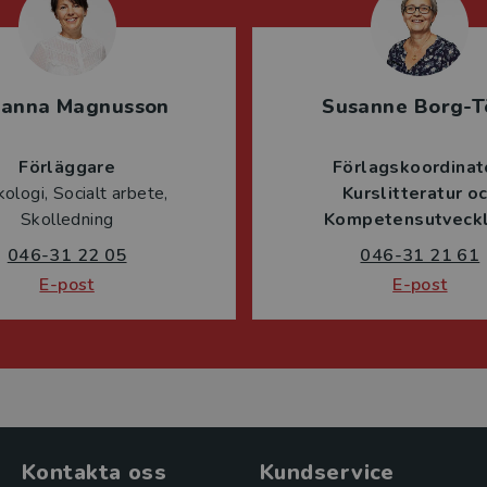
sanna Magnusson
Susanne Borg-T
Förläggare
Förlagskoordinat
ologi, Socialt arbete,
Kurslitteratur o
Skolledning
Kompetensutveckl
046-31 22 05
046-31 21 61
E-post
E-post
Kontakta oss
Kundservice