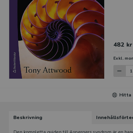
482 kr
Exkl. mo
Hitta
Beskrivning
Innehållsförte
Den kompletta guiden till Aspergers syndrom är en hand