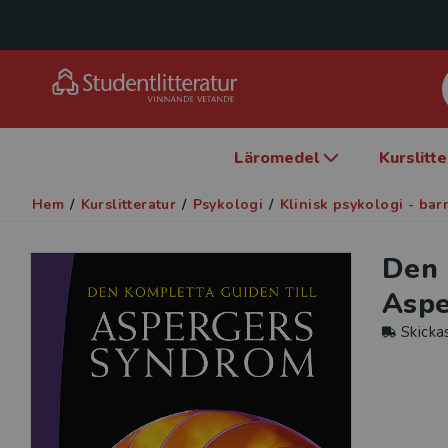
Läromedel
Kurslitt
Hem
/
Kurslitteratur
/
Psykologi
/
Klinisk psykologi - ba
Den 
Aspe
Skicka