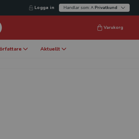
Logga in
Handlar som:
Privatkund
Varukorg
örfattare
Aktuellt