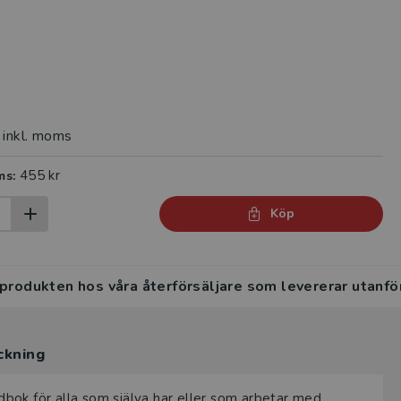
inkl. moms
455 kr
ms:
Köp
 produkten hos våra återförsäljare som levererar utanfö
ckning
bok för alla som själva har eller som arbetar med