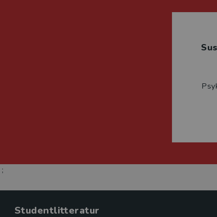
Su
Psyk
;
Studentlitteratur