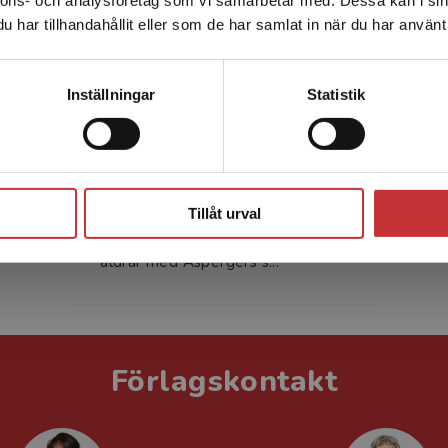
Sverige. För att kunna slutföra ett köp måste
har tillhandahållit eller som de har samlat in när du har använt 
leveransadressen vara i Sverige.
Läs mer
Kontakta kundservice
Inställningar
Statistik
Tony Attwood
Tony Attwood är praktiserande
Stäng
klinisk psykolog med mer än 25
års erfarenhet. Han har arbetat
Tillåt urval
med över 2 000 individer i alla
åldrar med Aspergers s...
Förlagskontakt