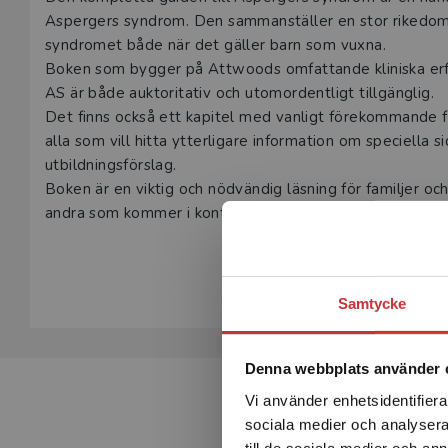
Beskrivning
Aspergers syndrom. Den sammanställer en stor rikedom 
syndromet både när det gäller barn som vuxna.
Boken som bygger på Attwoods omfattande kliniska er
AS är både auktoritativ och utomordentligt tillgänglig.
Det finns också ett kapitel med vanligt förekommande fr
alla som vill hitta ytterligare information om speciella 
utbildningsförslag.
Boken är en viktig och nödvändig läsning för familjer oc
andra som kommer i kontakt med personer med AS och de
något om eller är intresserad av detta komplexa tillstån
Visa hela be
Den kompletta guiden till Aspergers syndrom ges numer
Samtycke
Denna webbplats använder 
Vi använder enhetsidentifierar
sociala medier och analysera 
till de sociala medier och a