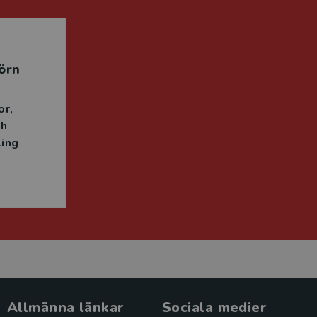
örn
or
ch
ing
Allmänna länkar
Sociala medier