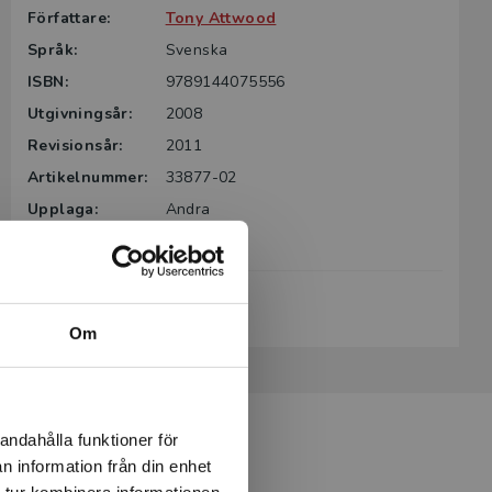
Författare:
Tony Attwood
Språk:
Svenska
ISBN:
9789144075556
Utgivningsår:
2008
Revisionsår:
2011
Artikelnummer:
33877-02
Upplaga:
Andra
Sidantal:
448
Köp- och leveransvillkor
Om
andahålla funktioner för
n information från din enhet
 tur kombinera informationen