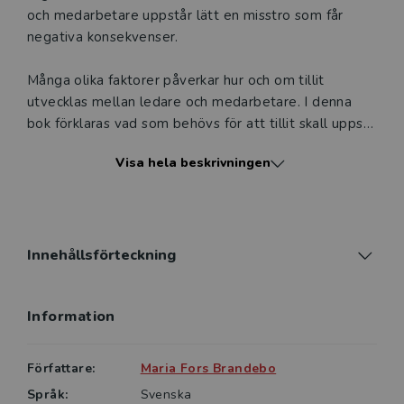
och medarbetare uppstår lätt en misstro som får
negativa konsekvenser.
Många olika faktorer påverkar hur och om tillit
utvecklas mellan ledare och medarbetare. I denna
bok förklaras vad som behövs för att tillit skall uppstå
och vad ledaren själv kan göra för att behålla eller
Visa hela beskrivningen
öka tilliten. Teorier om tillit varvas med
fallbeskrivningar från arbetslivet. Konkreta råd
presenteras för att ledare utifrån sin egen situation
och organisation ska kunna reflektera över vad som
behövs för att skapa tillit i förhållande till
Innehållsförteckning
medarbetarna.
Information
Tillitsskapande ledarskap vänder sig dock inte bara
till ledare och chefer utan kan också fungera som
stöd för att öka kunskapen generellt om hur man kan
Författare:
Maria Fors Brandebo
hjälpa ledare att utveckla tillitsskapande ledarskap.
Språk:
Svenska