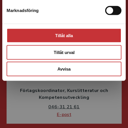
Förläggare
Psykologi, Socialt arbete, Skolledning
Marknadsföring
Stäng
046-31 22 05
E-post
Tillåt alla
Tillåt urval
Avvisa
Susanne Borg-Törn
Förlagskoordinator
Kurslitteratur och
Kompetensutveckling
046-31 21 61
E-post