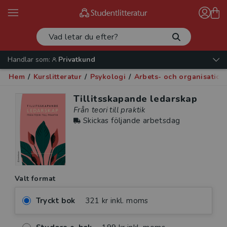
Handlar som:
Privatkund
Hem
/
Kurslitteratur
/
Psykologi
/
Arbets- och organisation
Tillitsskapande ledarskap
Från teori till praktik
Skickas följande arbetsdag
Valt format
Tryckt bok
321 kr inkl. moms