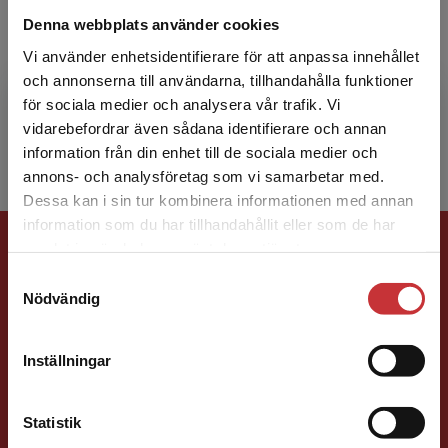
Maria Fors Brandebo
Denna webbplats använder cookies
Maria Fors Brandebo är fil.dr i psykologi samt
Vi använder enhetsidentifierare för att anpassa innehållet
docent och universitetslektor i ledarskap under
och annonserna till användarna, tillhandahålla funktioner
påfrestande förhållanden vid
för sociala medier och analysera vår trafik. Vi
Begränsad fraktregion
Försvarshögskolan. Hon ...
vidarebefordrar även sådana identifierare och annan
information från din enhet till de sociala medier och
annons- och analysföretag som vi samarbetar med.
Dessa kan i sin tur kombinera informationen med annan
information som du har tillhandahållit eller som de har
Förlagskontakt
Det verkar som att du besöker
samlat in när du har använt deras tjänster.
studentlitteratur.se via en enhet utanför Sverige.
Samtyckesval
Vi erbjuder inte leveranser utanför Sverige. För
Nödvändig
att kunna slutföra ett köp måste
leveransadressen vara i Sverige.
Läs mer
Inställningar
Kontakta kundservice
Susanna Magnusson
Statistik