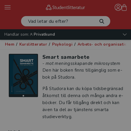
Handlar som:
Privatkund
Hem
/
Kurslitteratur
/
Psykologi
/
Arbets- och organisation
Smart samarbete
- mot meningsskapande mikrosystem
Den här boken finns tillgänglig som e-
bok på Studora.
På Studora kan du köpa tidsbegränsad
åtkomst till denna och många andra e-
böcker. Du får tillgång direkt och kan
även ta del av tjänstens smarta
studieverktyg.