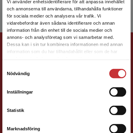
Vi använder enhetsidentifierare för att anpassa innehållet
intelligens i verk...
och annonserna till användarna, tillhandahålla funktioner
för sociala medier och analysera vår trafik. Vi
Begränsad fraktregion
vidarebefordrar även sådana identifierare och annan
information från din enhet till de sociala medier och
annons- och analysföretag som vi samarbetar med.
Förlagskontakt
Dessa kan i sin tur kombinera informationen med annan
information som du har tillhandahållit eller som de har
Det verkar som att du besöker
samlat in när du har använt deras tjänster.
studentlitteratur.se via en enhet utanför Sverige.
Samtyckesval
Vi erbjuder inte leveranser utanför Sverige. För
Nödvändig
att kunna slutföra ett köp måste
leveransadressen vara i Sverige.
Läs mer
Susanna Magnusson
Inställningar
Kontakta kundservice
Förläggare
Statistik
Psykologi, Socialt arbete, Skolledning
046-31 22 05
Marknadsföring
Stäng
E-post