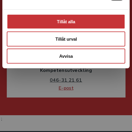
Tillåt alla
Tillåt urval
Susanne Borg-Törn
Avvisa
Förlagskoordinator
Kurslitteratur och
Kompetensutveckling
046-31 21 61
E-post
;