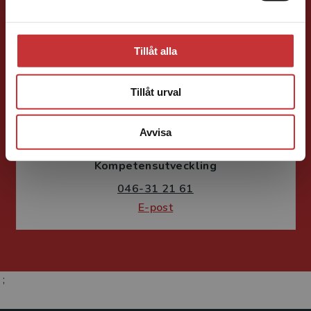
Tillåt alla
Tillåt urval
Susanne Borg-Törn
Avvisa
Förlagskoordinator
Kurslitteratur och
Kompetensutveckling
046-31 21 61
E-post
;