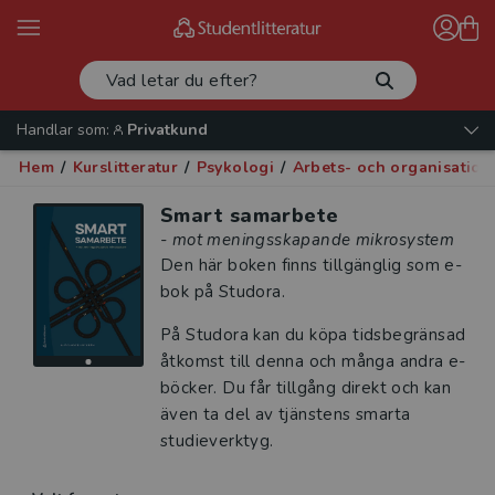
Handlar som:
Privatkund
Hem
/
Kurslitteratur
/
Psykologi
/
Arbets- och organisation
Smart samarbete
- mot meningsskapande mikrosystem
Den här boken finns tillgänglig som e-
bok på Studora.
På Studora kan du köpa tidsbegränsad
åtkomst till denna och många andra e-
böcker. Du får tillgång direkt och kan
även ta del av tjänstens smarta
studieverktyg.