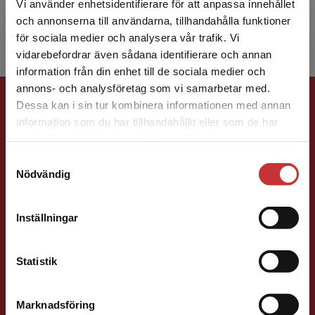
Vi använder enhetsidentifierare för att anpassa innehållet
intelligens i verk...
och annonserna till användarna, tillhandahålla funktioner
för sociala medier och analysera vår trafik. Vi
Begränsad fraktregion
vidarebefordrar även sådana identifierare och annan
information från din enhet till de sociala medier och
annons- och analysföretag som vi samarbetar med.
Förlagskontakt
Dessa kan i sin tur kombinera informationen med annan
information som du har tillhandahållit eller som de har
Det verkar som att du besöker
samlat in när du har använt deras tjänster.
studentlitteratur.se via en enhet utanför Sverige.
Samtyckesval
Vi erbjuder inte leveranser utanför Sverige. För
Nödvändig
att kunna slutföra ett köp måste
leveransadressen vara i Sverige.
Läs mer
Susanna Magnusson
Inställningar
Kontakta kundservice
Förläggare
Statistik
Psykologi, Socialt arbete, Skolledning
046-31 22 05
Marknadsföring
Stäng
E-post