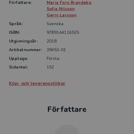
aspekter av ledarskapet och hur man kan arbeta med
Författare:
Maria Fors Brandebo
att minimera destruktiva ledarbeteenden. Boken
Sofia Nilsson
vänder sig även till personer som arbetar med
Gerry Larsson
ledarskap såsom personalvetare, HR-specialister och
Språk:
Svenska
ISBN:
9789144116525
Utgivningsår:
2018
Artikelnummer:
39453-01
Upplaga:
Första
Sidantal:
152
Köp- och leveransvillkor
Författare