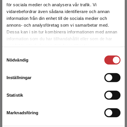
Sofia Nilsson är fil.dr i pedagogik och arbetar
för sociala medier och analysera vår trafik. Vi
som forskare vid Försvarshögskolans
Begränsad fraktregion
vidarebefordrar även sådana identifierare och annan
ledarskapscentrum. Hon disputerad i
information från din enhet till de sociala medier och
pedagogik med inriktning ar...
annons- och analysföretag som vi samarbetar med.
Dessa kan i sin tur kombinera informationen med annan
information som du har tillhandahållit eller som de har
Det verkar som att du besöker
samlat in när du har använt deras tjänster.
studentlitteratur.se via en enhet utanför Sverige.
Samtyckesval
Vi erbjuder inte leveranser utanför Sverige. För
Nödvändig
att kunna slutföra ett köp måste
leveransadressen vara i Sverige.
Läs mer
Gerry Larsson
Inställningar
Kontakta kundservice
Gerry Larsson är legitimerad psykolog och
professor i ledarskapspsykologi vid
Statistik
Försvarshögskolan. Han är också adjungerad
professor i stresspsykolog...
Marknadsföring
Stäng