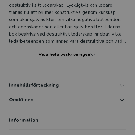
destruktiv i sitt ledarskap. Lyckligtvis kan ledare
tränas till att bli mer konstruktiva genom kunskap
som ökar självinsikten om vilka negativa beteenden
och egenskaper hon eller han själv besitter. I denna
bok beskrivs vad destruktivt ledarskap innebär, vilka
ledarbeteenden som anses vara destruktiva och vad
som kan orsaka att ledare använder sig av denna typ
Visa hela beskrivningen
av beteenden. Boken redovisar även konsekvenserna
av destruktivt ledarskap. Hur påverkar det
medarbetarna och organisationen? Och vad kan man
göra åt det?
Innehållsförteckning
Boken behandlar inte arbetsmiljörättsliga aspekter
på destruktivt ledarskap. Destruktivt ledarskap riktar
Omdömen
sig till studenter i samhälls- och
beteendevetenskapliga ämnen vid universitet och
Information
högskolor men också till ledare, chefer och
medarbetare som vill få förståelse för negativa