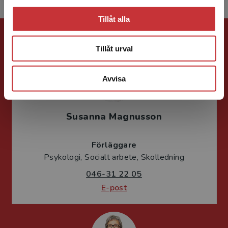
Tillåt alla
Förlagskontakt
Tillåt urval
Avvisa
Susanna Magnusson
Förläggare
Psykologi, Socialt arbete, Skolledning
046-31 22 05
E-post