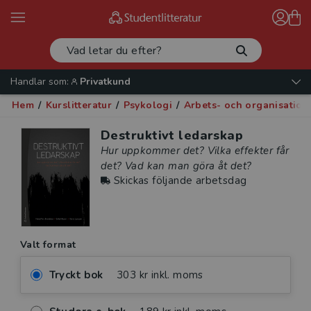
Handlar som:
Privatkund
Hem
/
Kurslitteratur
/
Psykologi
/
Arbets- och organisation
Destruktivt ledarskap
Hur uppkommer det? Vilka effekter får
det? Vad kan man göra åt det?
Skickas följande arbetsdag
Valt format
Tryckt bok
303 kr inkl. moms