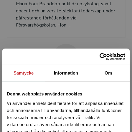
Maria Fors Brandebo är fil.dr i psykologi samt
docent och universitetslektor i ledarskap under
påfrestande förhållanden vid
Försvarshögskolan. Hon ...
Samtycke
Information
Om
Sofia Nilsson
Denna webbplats använder cookies
Sofia Nilsson är fil.dr i pedagogik och arbetar
som forskare vid Försvarshögskolans
Vi använder enhetsidentifierare för att anpassa innehållet
ledarskapscentrum. Hon disputerad i
och annonserna till användarna, tillhandahålla funktioner
pedagogik med inriktning ar...
för sociala medier och analysera vår trafik. Vi
Begränsad fraktregion
vidarebefordrar även sådana identifierare och annan
information från din enhet till de sociala medier och