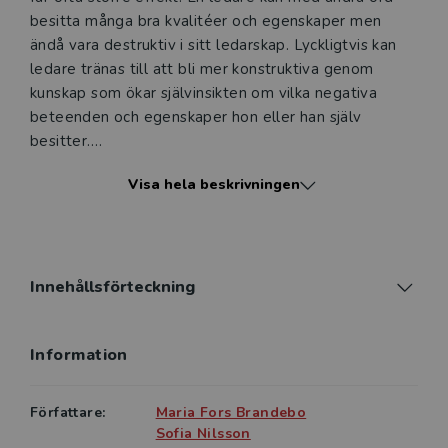
besitta många bra kvalitéer och egenskaper men
ändå vara destruktiv i sitt ledarskap. Lyckligtvis kan
ledare tränas till att bli mer konstruktiva genom
kunskap som ökar självinsikten om vilka negativa
beteenden och egenskaper hon eller han själv
besitter.
Visa hela beskrivningen
I denna bok beskrivs vad destruktivt ledarskap
innebär, vilka ledarbeteenden som anses vara
destruktiva och vad som kan orsaka att ledare
använder sig av denna typ av beteenden. Boken
redovisar även konsekvenserna av destruktivt
Innehållsförteckning
ledarskap. Hur påverkar det medarbetarna och
organisationen? Och vad kan man göra åt det?
Information
Destruktivt ledarskap riktar sig till studenter i
samhälls- och beteendevetenskapliga ämnen vid
Författare:
Maria Fors Brandebo
universitet och högskolor men också till ledare, chefer
Sofia Nilsson