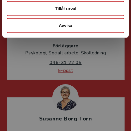
Tillåt urval
Avvisa
Susanna Magnusson
Förläggare
Psykologi, Socialt arbete, Skolledning
046-31 22 05
E-post
Susanne Borg-Törn