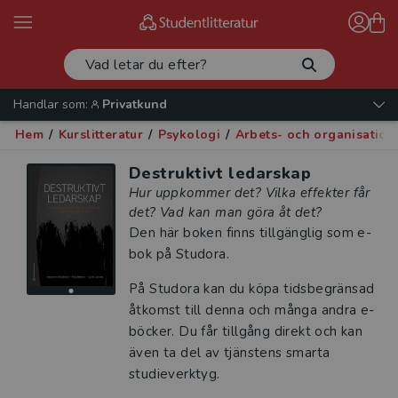
Handlar som:
Privatkund
Hem
/
Kurslitteratur
/
Psykologi
/
Arbets- och organisation
Destruktivt ledarskap
Hur uppkommer det? Vilka effekter får
det? Vad kan man göra åt det?
Den här boken finns tillgänglig som e-
bok på Studora.
På Studora kan du köpa tidsbegränsad
åtkomst till denna och många andra e-
böcker. Du får tillgång direkt och kan
även ta del av tjänstens smarta
studieverktyg.