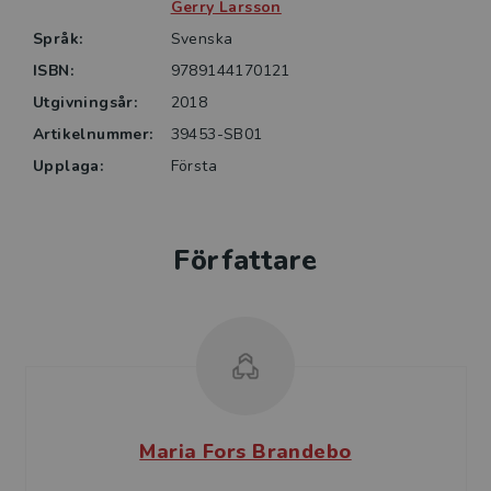
och medarbetare som vill få förståelse för negativa
Gerry Larsson
aspekter av ledarskapet och hur man kan arbeta med
Språk:
Svenska
att minimera destruktiva ledarbeteenden. Boken
ISBN:
9789144170121
vänder sig även till personer som arbetar med
Utgivningsår:
2018
ledarskap såsom personalvetare, HR-specialister och
Artikelnummer:
39453-SB01
ledarskapskonsulter.
Upplaga:
Första
Författare
Maria Fors Brandebo