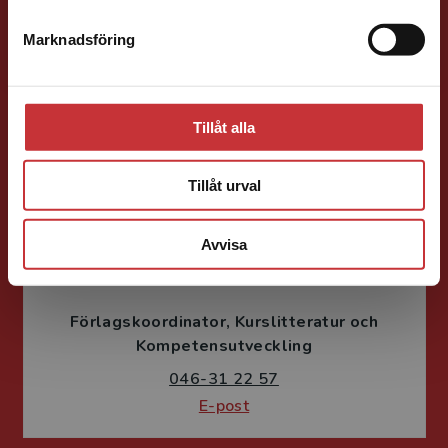
Förläggare
Ekonomi
Forskningsmetodik
och vetenskapsteori
Marknadsföring
Stäng
046-31 21 66
E-post
Tillåt alla
Tillåt urval
Avvisa
Fritjof Janson
Förlagskoordinator
Kurslitteratur och
Kompetensutveckling
046-31 22 57
E-post