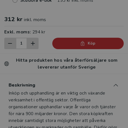
Studora e-bok
193 kr inkl. moms
312 kr
inkl. moms
Exkl. moms:
294 kr
Köp
Hitta produkten hos våra återförsäljare som
levererar utanför Sverige
Beskrivning
Beskrivning
Inköp och upphandling är en viktig och växande
verksamhet i offentlig sektor. Offentliga
organisationer upphandlar varje år varor och tjänster
för nära 900 miljarder kronor. Den stora köpkraften
innebär samtidigt stora möjligheter att påverka
utvecklingen av marknader och samhälle. Därför görs