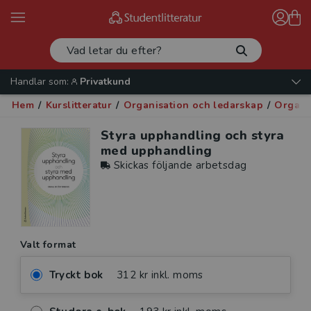
Handlar som:
Privatkund
Hem
/
Kurslitteratur
/
Organisation och ledarskap
/
Organi
Styra upphandling och styra
med upphandling
Skickas följande arbetsdag
Valt format
Tryckt bok
312 kr inkl. moms