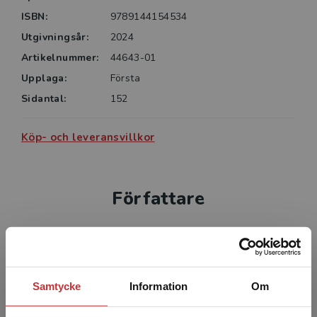
ISBN:
9789144154534
Utgivningsår:
2024
Artikelnummer:
44643-01
Upplaga:
Första
Sidantal:
152
Köp- och leveransvillkor
Författare
Samtycke
Information
Om