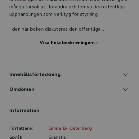
många försök att förändra och förnya den offentliga
upphandlingen som verktyg för styrning.
I den här boken diskuteras den offentliga
upphandlingens potential och begränsningar, vad
Visa hela beskrivningen
styrning med upphandling egentligen innebär och hur
den görs möjlig. Boken manar till en insiktsfull och
kritisk diskussion om vad det betyder att det
offentliga i ökad grad förväntas styra
samhällsutvecklingen i rollen som köpare.
Innehållsförteckning
Omdömen
Information
Författare:
Emma Ek Österberg
Språk:
Svenska