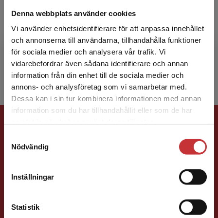
Emma Ek Österberg
Denna webbplats använder cookies
Emma Ek Österberg är lektor i offentlig
Vi använder enhetsidentifierare för att anpassa innehållet
förvaltning vid Förvaltningshögskolan,
och annonserna till användarna, tillhandahålla funktioner
Göteborgs universitet, och är även knuten till
för sociala medier och analysera vår trafik. Vi
Begränsad fraktregion
Förvaltningsakademin ...
vidarebefordrar även sådana identifierare och annan
information från din enhet till de sociala medier och
annons- och analysföretag som vi samarbetar med.
Dessa kan i sin tur kombinera informationen med annan
information som du har tillhandahållit eller som de har
Förlagskontakt
Det verkar som att du besöker
samlat in när du har använt deras tjänster.
studentlitteratur.se via en enhet utanför Sverige.
Samtyckesval
Vi erbjuder inte leveranser utanför Sverige. För
Nödvändig
att kunna slutföra ett köp måste
leveransadressen vara i Sverige.
Läs mer
Inställningar
Kontakta kundservice
Ola Håkansson
Statistik