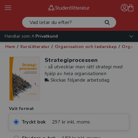
Handlar som:
Privatkund
Hem
/
Kurslitteratur
/
Organisation och ledarskap
/
Organi
Strategiprocessen
- så utvecklar man rätt strategi med
hjälp av hela organisationen
Skickas följande arbetsdag
Valt format
Tryckt bok
297 kr inkl. moms