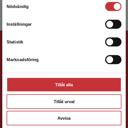
Stockholm. Han h...
Samtyckesval
Vi erbjuder inte leveranser utanför Sverige. För
Nödvändig
att kunna slutföra ett köp måste
leveransadressen vara i Sverige.
Läs mer
Inställningar
Kontakta kundservice
Förlagskontakt
Statistik
Marknadsföring
Stäng
Ola Håkansson
Tillåt alla
Förläggare
Ekonomi
Forskningsmetodik
Tillåt urval
och vetenskapsteori
046-31 21 66
Avvisa
E-post