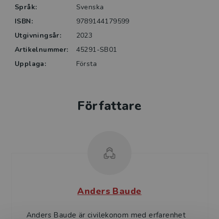
digitala verktyg för kommunikation samt en ökad
Språk:
Svenska
digital mognad hos chefer och medarbetare.
ISBN:
9789144179599
Utgivningsår:
2023
Artikelnummer:
45291-SB01
Upplaga:
Första
Författare
Anders Baude
Anders Baude är civilekonom med erfarenhet