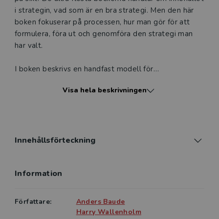
i strategin, vad som är en bra strategi. Men den här
boken fokuserar på processen, hur man gör för att
formulera, föra ut och genomföra den strategi man
har valt.
I boken beskrivs en handfast modell för
strategiarbetet som kan tillämpas i alla typer av
Visa hela beskrivningen
organisationer, såväl privata som offentliga. Modellen
kan användas i sin helhet eller i de delar som passar
den aktuella verksamheten. Bokens metoder och
arbetssätt kan också fungera som inspiration vid
design av den egna strategiprocessen.
Innehållsförteckning
En viktig förutsättning för framgångsrik
Information
implementering av en ny strategi är att chefer,
medarbetare och andra intressenter involveras i
strategiprocessens olika faser. Denna typ av
Författare:
Anders Baude
involvering har underlättats av framväxten av nya
Harry Wallenholm