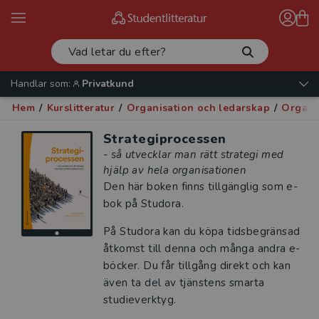
Handlar som:
Privatkund
Hem
/
Kurslitteratur
/
Organisation och ledarskap
/
Organi
Strategiprocessen
- så utvecklar man rätt strategi med
hjälp av hela organisationen
Den här boken finns tillgänglig som e-
bok på Studora.
På Studora kan du köpa tidsbegränsad
åtkomst till denna och många andra e-
böcker. Du får tillgång direkt och kan
även ta del av tjänstens smarta
studieverktyg.