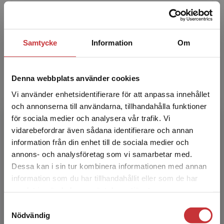
från chefsuppdrag i näringslivet och de senaste
30 åren som managementkonsult med
inriktning på utveckli...
Samtycke
Information
Om
Denna webbplats använder cookies
Vi använder enhetsidentifierare för att anpassa innehållet
och annonserna till användarna, tillhandahålla funktioner
för sociala medier och analysera vår trafik. Vi
Harry Wallenholm
Begränsad fraktregion
vidarebefordrar även sådana identifierare och annan
information från din enhet till de sociala medier och
Harry Wallenholm är fil.kand. i psykologi,
annons- och analysföretag som vi samarbetar med.
managementkonsult och ­senior partner vid
Dessa kan i sin tur kombinera informationen med annan
konsultföretaget Implement Consulting Group i
information som du har tillhandahållit eller som de har
Det verkar som att du besöker
Stockholm. Han h...
samlat in när du har använt deras tjänster.
studentlitteratur.se via en enhet utanför Sverige.
Samtyckesval
Vi erbjuder inte leveranser utanför Sverige. För
Nödvändig
att kunna slutföra ett köp måste