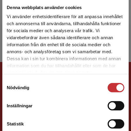
Johan Alvehus
Denna webbplats använder cookies
Johan Alvehus är professor i tjänstevetenskap
Vi använder enhetsidentifierare för att anpassa innehållet
vid Lunds universitet. Han undervisar i
och annonserna till användarna, tillhandahålla funktioner
organisationsteori, ledarskap och akademiskt
för sociala medier och analysera vår trafik. Vi
Begränsad fraktregion
skrivande. I sin...
vidarebefordrar även sådana identifierare och annan
information från din enhet till de sociala medier och
annons- och analysföretag som vi samarbetar med.
Dessa kan i sin tur kombinera informationen med annan
information som du har tillhandahållit eller som de har
Förlagskontakt
Det verkar som att du besöker
samlat in när du har använt deras tjänster.
studentlitteratur.se via en enhet utanför Sverige.
Samtyckesval
Vi erbjuder inte leveranser utanför Sverige. För
Nödvändig
att kunna slutföra ett köp måste
leveransadressen vara i Sverige.
Läs mer
Inställningar
Kontakta kundservice
Ola Håkansson
Statistik