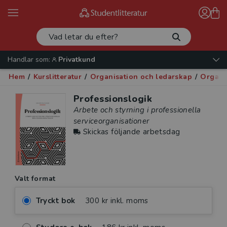
Handlar som:
Privatkund
Hem
/
Kurslitteratur
/
Organisation och ledarskap
/
Organi
Professionslogik
Arbete och styrning i professionella
serviceorganisationer
Skickas följande arbetsdag
Valt format
Tryckt bok
300 kr inkl. moms