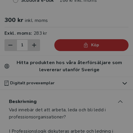
Studora e-bok
186 kr inkl. moms
300 kr
inkl. moms
Exkl. moms:
283 kr
Köp
Hitta produkten hos våra återförsäljare som
levererar utanför Sverige
Digitalt provexemplar
Du som undervisar kan beställa ett kostnadsfritt
Beskrivning
digitalt provexemplar av den här produkten
.
Beskrivning
Vad innebär det att arbeta, leda och bli ledd i
Våra digitala provexemplar tillhandahålls via Studora.se
professionsorganisationer?
och ger dig tillgång till boken under 180 dagar. Observera
att erbjudandet endast gäller relevanta produkter för din
I Professionslogik diskuteras arbete och ledning i