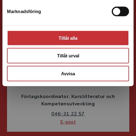
Förläggare
Ekonomi
Forskningsmetodik
och vetenskapsteori
Marknadsföring
Stäng
046-31 21 66
E-post
Tillåt alla
Tillåt urval
Avvisa
Fritjof Janson
Förlagskoordinator
Kurslitteratur och
Kompetensutveckling
046-31 22 57
E-post