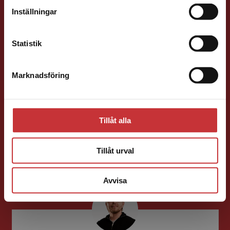
Förlagskontakt
Inställningar
Kontakta kundservice
Statistik
Marknadsföring
Stäng
Ola Håkansson
Förläggare
Ekonomi
Forskningsmetodik
Tillåt alla
och vetenskapsteori
046-31 21 66
Tillåt urval
E-post
Avvisa