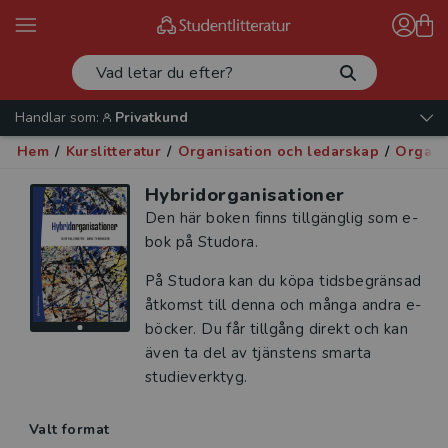
Handlar som:
Privatkund
Hem
/
Kurslitteratur
/
Organisation och ledarskap
/
Organi
Hybridorganisationer
Den här boken finns tillgänglig som e-
bok på Studora.
På Studora kan du köpa tidsbegränsad
åtkomst till denna och många andra e-
böcker. Du får tillgång direkt och kan
även ta del av tjänstens smarta
studieverktyg.
Valt format