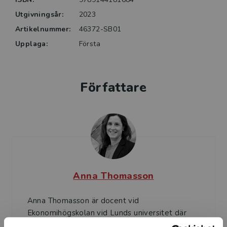
Utgivningsår:
2023
Artikelnummer:
46372-SB01
Upplaga:
Första
Författare
Anna Thomasson
Anna Thomasson är docent vid
Ekonomihögskolan vid Lunds universitet där
hon forskar kring styrning och