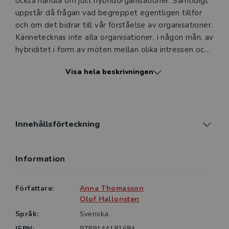
också handla om just hybridorganisationer. Samtidigt
uppstår då frågan vad begreppet egentligen tillför
och om det bidrar till vår förståelse av organisationer.
Kännetecknas inte alla organisationer, i någon mån, av
hybriditet i form av möten mellan olika intressen och
hänsyn? Är inte alla organisationer egentligen
Visa hela beskrivningen
hybridorganisationer?
Den här boken går till botten med denna centrala
fråga och med begreppet hybridorganisation.
Författarna gör djupdykningar i relevanta
Innehållsförteckning
organisationsteorier och varvar med en generell
analys av organisationers roll i samhället i dag. Boken
Information
innehåller även ett stort antal fallstudier som belyser
de centrala teman som tas upp.
Författare:
Anna Thomasson
Olof Hallonsten
Språk:
Svenska
ISBN:
9789144181684