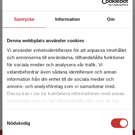
ansvarsutkrävande kopplat till olika organis...
Samtycke
Information
Om
Denna webbplats använder cookies
Vi använder enhetsidentifierare för att anpassa innehållet
och annonserna till användarna, tillhandahålla funktioner
Olof Hallonsten
för sociala medier och analysera vår trafik. Vi
Begränsad fraktregion
vidarebefordrar även sådana identifierare och annan
Olof Hallonsten är docent i sociologi och
information från din enhet till de sociala medier och
universitetslektor vid Ekonomihögskolan vid
annons- och analysföretag som vi samarbetar med.
Lunds universitet. Hans forskning är främst
Dessa kan i sin tur kombinera informationen med annan
inriktad på teori...
information som du har tillhandahållit eller som de har
Det verkar som att du besöker
samlat in när du har använt deras tjänster.
studentlitteratur.se via en enhet utanför Sverige.
Samtyckesval
Vi erbjuder inte leveranser utanför Sverige. För
Nödvändig
att kunna slutföra ett köp måste
leveransadressen vara i Sverige.
Läs mer