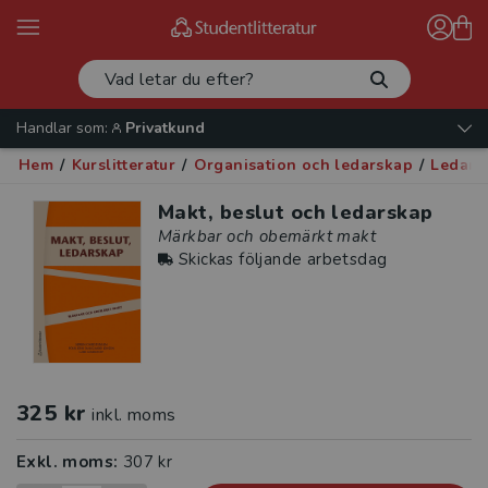
Handlar som:
Privatkund
Hem
/
Kurslitteratur
/
Organisation och ledarskap
/
Ledars
Makt, beslut och ledarskap
Märkbar och obemärkt makt
Skickas följande arbetsdag
325 kr
inkl. moms
Exkl. moms:
307 kr