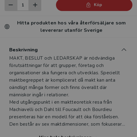
Köp
Hitta produkten hos våra återförsäljare som
levererar utanför Sverige
Beskrivning
Beskrivning
MAKT, BESLUT och LEDARSKAP är nödvändiga
förutsättningar för att grupper, företag och
organisationer ska fungera och utvecklas. Speciellt
maktbegreppet är komplicerat då makt kan anta
oändligt många former och finns överallt där
människor ingår i relationer.
Med utgångspunkt i en maktteoretisk resa från
Machiavelli och Dahl till Foucault och Bourdieu
presenteras här en modell för att öka förståelsen.
Den består av sex maktdimensioner, som fokuserar
relationerna mellan makt, beslut och ledarskap. Det