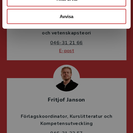
Ola Håkansson
Avvisa
Förläggare
Ekonomi
Forskningsmetodik
och vetenskapsteori
046-31 21 66
E-post
Fritjof Janson
Förlagskoordinator
Kurslitteratur och
Kompetensutveckling