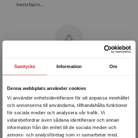
beslutspro...
Poul Erik Daugaard Jensen
Samtycke
Information
Om
Poul Erik Daugaard Jensen, tidigare
sundhetsdirektör vid Köpenhamns kommun,
Denna webbplats använder cookies
lektor och programdirektör för flera
Vi använder enhetsidentifierare för att anpassa innehållet
masterutbildningar vid cbs.
och annonserna till användarna, tillhandahålla funktioner
för sociala medier och analysera vår trafik. Vi
Begränsad fraktregion
vidarebefordrar även sådana identifierare och annan
information från din enhet till de sociala medier och
annons- och analysföretag som vi samarbetar med.