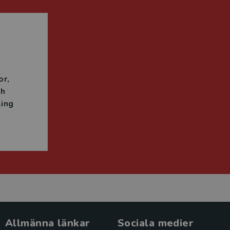
n
or
ch
ing
Allmänna länkar
Sociala medier