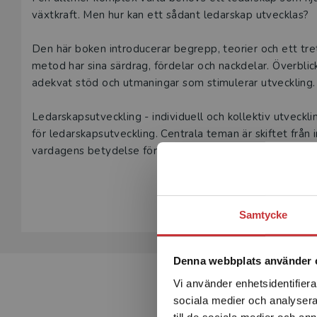
Beskrivning
växtkraft. Men hur kan ett sådant ledarskap utvecklas?
Den här boken introducerar begrepp, teorier och ett tret
metod har sina särdrag, fördelar och nackdelar. Överbli
adekvat stöd och utmaningar som stimulerar utveckling.
Ledarskapsutveckling - individuell och kollektiv utveck
för ledarskapsutveckling. Centrala teman är skiftet från i
vardagens betydelse för utveckling och vikten av att för
att både stärka individer och ta vara på gruppens kraft.
Visa hela be
Samtycke
Denna webbplats använder 
Vi använder enhetsidentifierar
sociala medier och analysera 
till de sociala medier och a