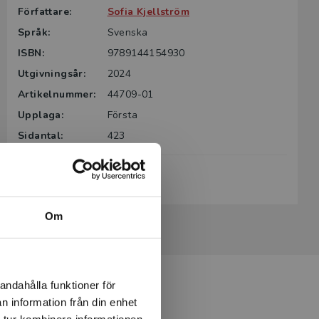
Författare:
Sofia Kjellström
Språk:
Svenska
ISBN:
9789144154930
Utgivningsår:
2024
Artikelnummer:
44709-01
Upplaga:
Första
Sidantal:
423
Köp- och leveransvillkor
Om
andahålla funktioner för
n information från din enhet
 tur kombinera informationen