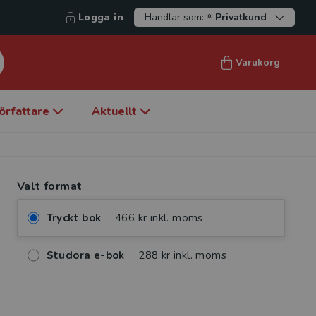
Logga in
Handlar som:
Privatkund
Varukorg
örfattare
Aktuellt
Valt format
Tryckt bok
466 kr inkl. moms
Studora e-bok
288 kr inkl. moms