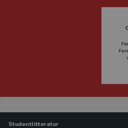
Fö
For
;
Studentlitteratur