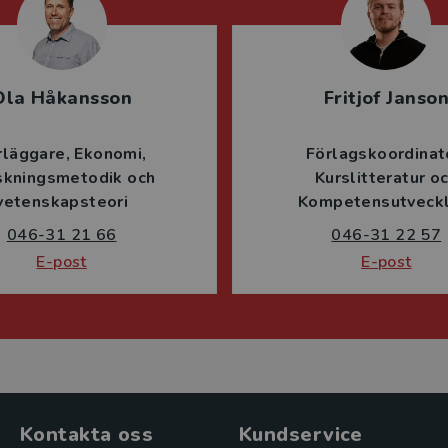
Ola Håkansson
Fritjof Janso
rläggare
Ekonomi
Förlagskoordinat
skningsmetodik och
Kurslitteratur o
vetenskapsteori
Kompetensutveckl
046-31 21 66
046-31 22 57
E-post
E-post
Kontakta oss
Kundservice