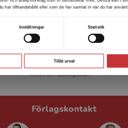
Sverige. För att kunna slutföra ett köp måste
har tillhandahållit eller som de har samlat in när du har använt 
leveransadressen vara i Sverige.
Läs mer
Kontakta kundservice
Inställningar
Statistik
Sofia Kjellström
Sofia Kjellström, professor i
Stäng
kvalitetsförbättring och ledarskap
vid The Jönköping Academy for
Tillåt urval
Improvement of Health and
Welfare och Hälsohögskolan...
Förlagskontakt