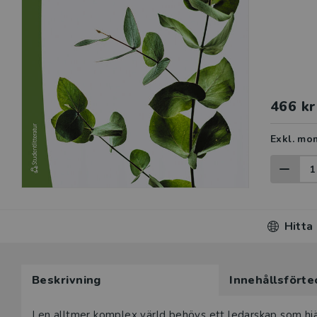
466 kr
Exkl. mo
Hitta
Beskrivning
Innehållsförte
I en alltmer komplex värld behövs ett ledarskap som hj