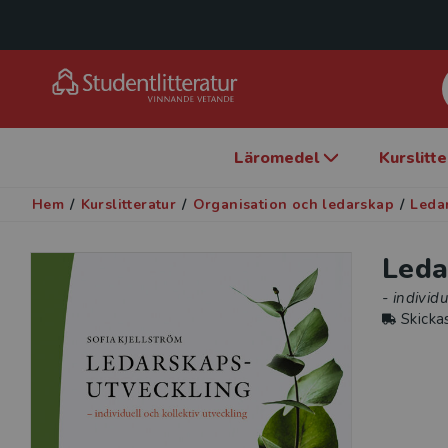
Läromedel
Kurslitt
Hem
/
Kurslitteratur
/
Organisation och ledarskap
/
Leda
Leda
- individ
Skicka