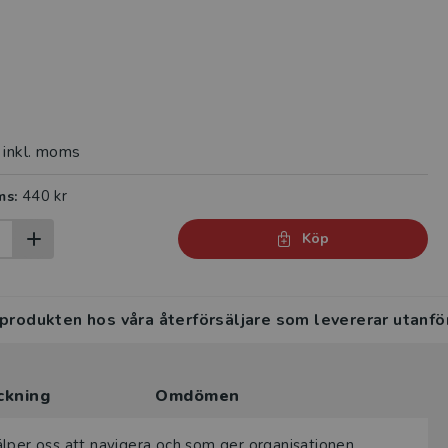
inkl. moms
440 kr
ms:
Köp
 produkten hos våra återförsäljare som levererar utanfö
ckning
Omdömen
älper oss att navigera och som ger organisationen