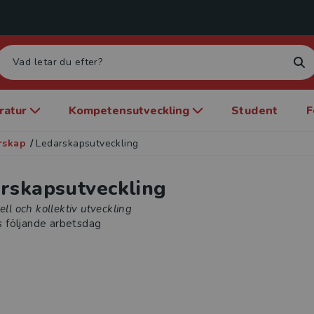
eratur
Kompetensutveckling
Student
F
rskap
/
Ledarskapsutveckling
rskapsutveckling
uell och kollektiv utveckling
s följande arbetsdag