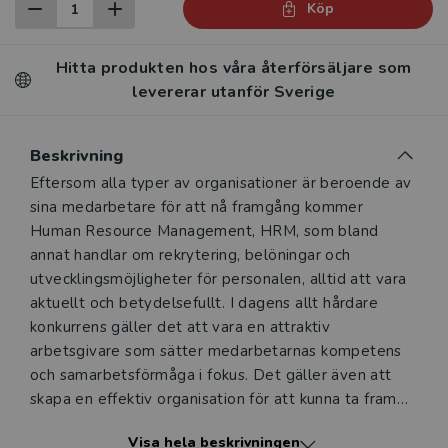
Köp
Hitta produkten hos våra återförsäljare som
levererar utanför Sverige
Beskrivning
Beskrivning
Eftersom alla typer av organisationer är beroende av
sina medarbetare för att nå framgång kommer
Human Resource Management, HRM, som bland
annat handlar om rekrytering, belöningar och
utvecklingsmöjligheter för personalen, alltid att vara
aktuellt och betydelsefullt. I dagens allt hårdare
konkurrens gäller det att vara en attraktiv
arbetsgivare som sätter medarbetarnas kompetens
och samarbetsförmåga i fokus. Det gäller även att
skapa en effektiv organisation för att kunna ta fram
produkter och tjänster med en hög kvalitet. För att
Visa hela beskrivningen
arbetsgivare ska lyckas med detta krävs det att HRM