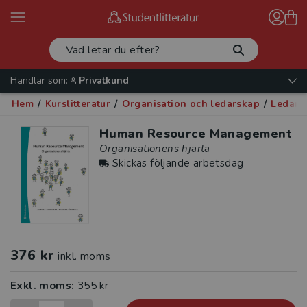
Handlar som:
Privatkund
Hem
/
Kurslitteratur
/
Organisation och ledarskap
/
Ledars
Human Resource Management
Organisationens hjärta
Skickas följande arbetsdag
376 kr
inkl. moms
Exkl. moms:
355 kr