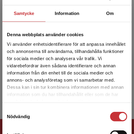
Samtycke
Information
Om
Denna webbplats använder cookies
Vi använder enhetsidentifierare för att anpassa innehållet
Thomas Önnevik
och annonserna till användarna, tillhandahålla funktioner
för sociala medier och analysera vår trafik. Vi
Begränsad fraktregion
vidarebefordrar även sådana identifierare och annan
Thomas Önnevik är civilekonom och har under
information från din enhet till de sociala medier och
många år arbetat med ledarskap, grupp- och
annons- och analysföretag som vi samarbetar med.
organisationsutveckling inom den privata och
Dessa kan i sin tur kombinera informationen med annan
offentliga sekt...
information som du har tillhandahållit eller som de har
Det verkar som att du besöker
samlat in när du har använt deras tjänster.
studentlitteratur.se via en enhet utanför Sverige.
Samtyckesval
Vi erbjuder inte leveranser utanför Sverige. För
Nödvändig
att kunna slutföra ett köp måste
Förlagskontakt
leveransadressen vara i Sverige.
Läs mer