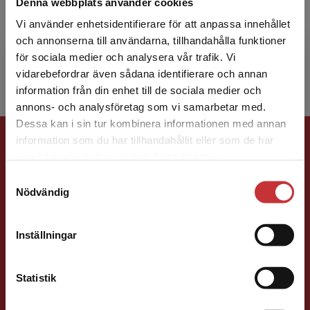
Denna webbplats använder cookies
Annika Theodorsson är lektor i statsvetenskap
vid Högskolan Väst där hon forskar om
Vi använder enhetsidentifierare för att anpassa innehållet
hedersproblematik, maktstrukturer och
och annonserna till användarna, tillhandahålla funktioner
normkritik samt frågor om...
för sociala medier och analysera vår trafik. Vi
Begränsad fraktregion
vidarebefordrar även sådana identifierare och annan
information från din enhet till de sociala medier och
annons- och analysföretag som vi samarbetar med.
Dessa kan i sin tur kombinera informationen med annan
Förlagskontakt
information som du har tillhandahållit eller som de har
Det verkar som att du besöker
samlat in när du har använt deras tjänster.
studentlitteratur.se via en enhet utanför Sverige.
Samtyckesval
Vi erbjuder inte leveranser utanför Sverige. För
Nödvändig
att kunna slutföra ett köp måste
leveransadressen vara i Sverige.
Läs mer
Inställningar
Ola Håkansson
Kontakta kundservice
Statistik
Förläggare
Ekonomi
Forskningsmetodik
och vetenskapsteori