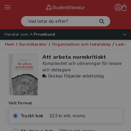
Handlar som:
Privatkund
Hem
/
Kurslitteratur
/
Organisation och ledarskap
/
Ledars
Att arbeta normkritiskt
Komplexitet och utmaningar för ledare
och deltagare
Skickas följande arbetsdag
Valt format
Tryckt bok
323 kr inkl. moms