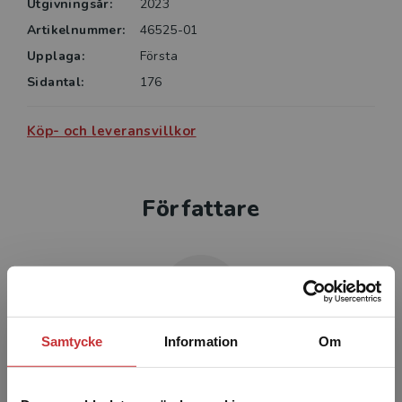
Utgivningsår:
2023
Artikelnummer:
46525-01
Upplaga:
Första
Sidantal:
176
Köp- och leveransvillkor
Författare
Samtycke
Information
Om
Annika Theodorsson